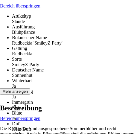
Bereich überspringen
Artikeltyp
Staude
Ausführung
Blühpflanze
Botanischer Name
Rudbeckia 'SmileyZ Party'
Gattung
Rudbeckia
Sorte
SmileyZ Party
Deutscher Name
Sonnenhut
Winterhart
Ja
Mehrjährig
Mehr anzeigen
Ja
Immergrün
Beschreibung
Nein
Blüte
Bereich überspringen
Ja
Duft
Die Rudbeckia sind ausgesprochene Sommerblüher und recht
Kein Duft
anspruchslos. Auch in Pflanzgefäßen sind die prächtigen Blüten immer