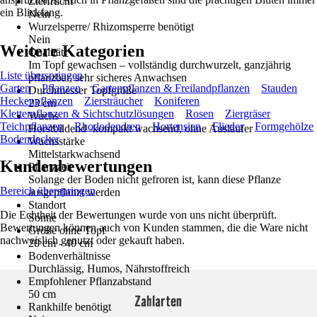
Zierfrucht
ein Blickfang.
Nein
Wurzelsperre/ Rhizomsperre benötigt
Nein
Weitere Kategorien
Qualität
Im Topf gewachsen – vollständig durchwurzelt, ganzjährig
Liste überspringen
pflanzbar, sehr sicheres Anwachsen
Garten
Pflanzen
Gartenpflanzen & Freilandpflanzen
Stauden
Durchmesser Topfgröße
Heckenpflanzen
Ziersträucher
Koniferen
23 cm
Kletterpflanzen & Sichtschutzlösungen
Rosen
Ziergräser
Wuchs
Teichpflanzen
Rhododendren
Hortensien
Flieder
Formgehölze
Horstbildend -kompakt wachsend, ohne Ausläufer
Bodendecker
Wuchsstärke
Mittelstarkwachsend
Kundenbewertungen
Pflanzzeit
Solange der Boden nicht gefroren ist, kann diese Pflanze
Bereich überspringen
ausgepflanzt werden
Standort
Die Echtheit der Bewertungen wurde von uns nicht überprüft.
Sonne
Bewertungen können auch von Kunden stammen, die die Ware nicht
Größe ohne Topf
nachweislich genutzt oder gekauft haben.
20 cm - 40 cm
Bodenverhältnisse
Durchlässig, Humos, Nährstoffreich
Empfohlener Pflanzabstand
50 cm
Zahlarten
Rankhilfe benötigt