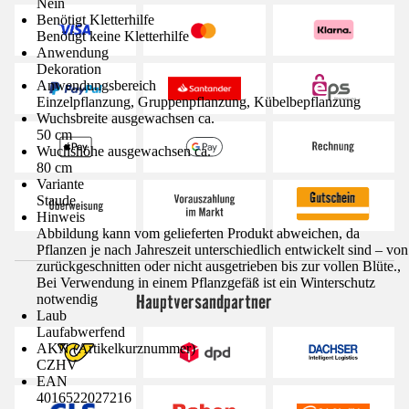
Nein
Benötigt Kletterhilfe
Benötigt keine Kletterhilfe
Anwendung
Dekoration
Anwendungsbereich
Einzelpflanzung, Gruppenpflanzung, Kübelbepflanzung
Wuchsbreite ausgewachsen ca.
50 cm
Wuchshöhe ausgewachsen ca.
80 cm
Variante
Staude
Hinweis
Abbildung kann vom gelieferten Produkt abweichen, da
Pflanzen je nach Jahreszeit unterschiedlich entwickelt sind – von
zurückgeschnitten oder nicht ausgetrieben bis zur vollen Blüte.,
Bei Verwendung in einem Pflanzgefäß ist ein Winterschutz
Hauptversandpartner
notwendig
Laub
Laufabwerfend
AKN (Artikelkurznummer)
CZHV
EAN
4016522027216