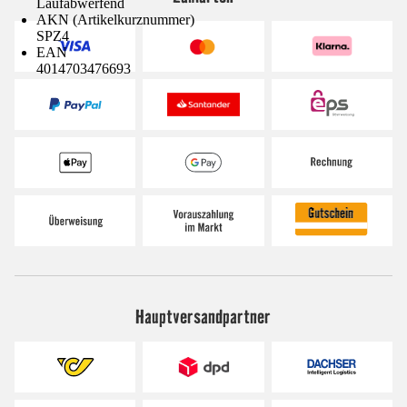
Laufabwerfend
AKN (Artikelkurznummer)
SPZ4
EAN
4014703476693
Hauptversandpartner