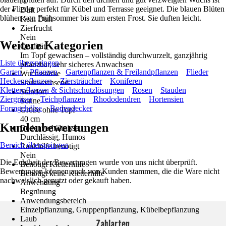
Ja
der Flieder perfekt für Kübel und Terrasse geeignet. Die blauen Blüten
Duft
blühen von Frühsommer bis zum ersten Frost. Sie duften leicht.
Kein Duft
Zierfrucht
Nein
Weitere Kategorien
Qualität
Im Topf gewachsen – vollständig durchwurzelt, ganzjährig
Liste überspringen
pflanzbar, sehr sicheres Anwachsen
Garten
Pflanzen
Gartenpflanzen & Freilandpflanzen
Flieder
Wuchsstärke
Heckenpflanzen
Ziersträucher
Koniferen
Starkwachsend
Kletterpflanzen & Sichtschutzlösungen
Rosen
Stauden
Standort
Ziergräser
Teichpflanzen
Rhododendren
Hortensien
Sonne
Formgehölze
Bodendecker
Größe ohne Topf
40 cm
Kundenbewertungen
Bodenverhältnisse
Durchlässig, Humos
Bereich überspringen
Rankhilfe benötigt
Nein
Die Echtheit der Bewertungen wurde von uns nicht überprüft.
Benötigt Kletterhilfe
Bewertungen können auch von Kunden stammen, die die Ware nicht
Benötigt keine Kletterhilfe
nachweislich genutzt oder gekauft haben.
Anwendung
Begrünung
Anwendungsbereich
Einzelpflanzung, Gruppenpflanzung, Kübelbepflanzung
Laub
Zahlarten