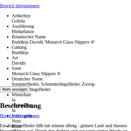
Bereich überspringen
Artikeltyp
Gehölz
Ausführung
Blühpflanze
Botanischer Name
Buddleja Davidii 'Monarch Glass Slippers ®'
Gattung
Buddleja
Art
Davidii
Sorte
Monarch Glass Slippers ®
Deutscher Name
Sommerflieder, Schmetterlingsflieder, Zwerg-
Schmetterlingsflieder
Mehr anzeigen
Winterhart
Ja
Beschreibung
Mehrjährig
Ja
Bereich überspringen
Immergrün
Nein
Ein Sommerflieder fällt mit seinem silbrig - grünen Laub und blassen
Blüte
blauen Blüten auf. Durch den dichten und gut verzweigten Wuchs ist