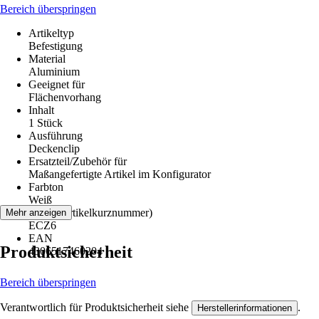
Bereich überspringen
Artikeltyp
Befestigung
Material
Aluminium
Geeignet für
Flächenvorhang
Inhalt
1 Stück
Ausführung
Deckenclip
Ersatzteil/Zubehör für
Maßangefertigte Artikel im Konfigurator
Farbton
Weiß
AKN (Artikelkurznummer)
Mehr anzeigen
ECZ6
EAN
Produktsicherheit
4306517460204
Bereich überspringen
Verantwortlich für Produktsicherheit siehe
.
Herstellerinformationen