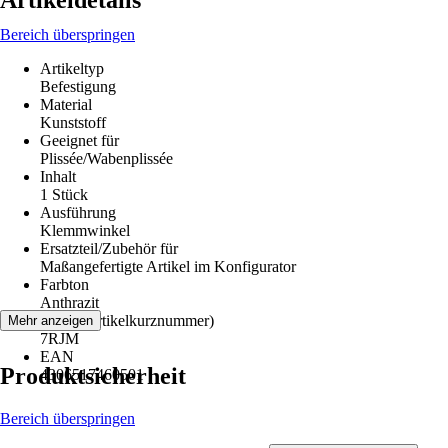
Artikeldetails
Bereich überspringen
Artikeltyp
Befestigung
Material
Kunststoff
Geeignet für
Plissée/Wabenplissée
Inhalt
1 Stück
Ausführung
Klemmwinkel
Ersatzteil/Zubehör für
Maßangefertigte Artikel im Konfigurator
Farbton
Anthrazit
AKN (Artikelkurznummer)
Mehr anzeigen
7RJM
EAN
Produktsicherheit
4306517460501
Bereich überspringen