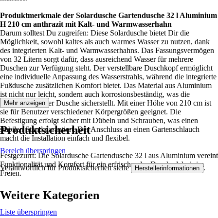
Produktmerkmale der Solardusche Gartendusche 32 l Aluminium
H 210 cm anthrazit mit Kalt- und Warmwasserhahn
Darum solltest Du zugreifen: Diese Solardusche bietet Dir die
Möglichkeit, sowohl kaltes als auch warmes Wasser zu nutzen, dank
des integrierten Kalt- und Warmwasserhahns. Das Fassungsvermögen
von 32 Litern sorgt dafür, dass ausreichend Wasser für mehrere
Duschen zur Verfügung steht. Der verstellbare Duschkopf ermöglicht
eine individuelle Anpassung des Wasserstrahls, während die integrierte
Fußdusche zusätzlichen Komfort bietet. Das Material aus Aluminium
ist nicht nur leicht, sondern auch korrosionsbeständig, was die
Langlebigkeit der Dusche sicherstellt. Mit einer Höhe von 210 cm ist
Mehr anzeigen
sie für Benutzer verschiedener Körpergrößen geeignet. Die
Befestigung erfolgt sicher mit Dübeln und Schrauben, was einen
Produktsicherheit
stabilen Stand garantiert. Der Anschluss an einen Gartenschlauch
macht die Installation einfach und flexibel.
Bereich überspringen
Festgezurrt: Die Solardusche Gartendusche 32 l aus Aluminium vereint
Funktionalität und Komfort für ein erfrischendes Duscherlebnis im
Verantwortlich für Produktsicherheit siehe
.
Herstellerinformationen
Freien.
Weitere Kategorien
Liste überspringen