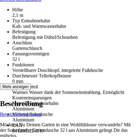
Höhe
2,1 m
Typ Entnahmehahn
Kalt- und Warmwasserhahn
Befestigung
Befestigung mit Dübel/Schrauben
Anschluss
Gartenschlauch
Fassungsvermögen
32 l
Funktionen
Verstellbarer Duschkopf, integrierte Fußdusche
Durchmesser Tellerkopfbrause
0 mm
Artikelvorteil
Mehr anzeigen
Warmes Wasser dank der Sonneneinstrahlung. Ermöglicht
Kosteneinsparungen
Beschreibung
Material Entnahmehahn
Aluminium
Bereich überspringen
Material Solardusche
Aluminium
Möchtest Du Deinen Garten in eine Wohlfühloase verwandeln? Mit
EAN
der Solardusche Gartendusche 32 l aus Aluminium gelingt Dir das
8412081224510
mühelos.