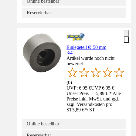
Online bestellbar
Reservierbar
Einlegeteil Ø 50 mm
3/4''
Artikel wurde noch nicht
bewertet.
(
0
)
UVP: 6,95 €
UVP
6,95 €
Unser Preis — 5,89 € * Alle
Preise inkl. MwSt. und ggf.
zzgl. Versandkosten pro
ST
5,89 €
*
/
ST
Online bestellbar
Reservierbar