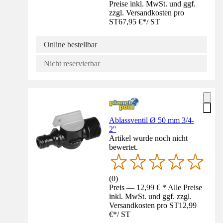
Preise inkl. MwSt. und ggf.
zzgl. Versandkosten pro
ST
67,95 €
*
/
ST
Online bestellbar
Nicht reservierbar
Ablassventil Ø 50 mm 3/4-
2''
Artikel wurde noch nicht
bewertet.
(
0
)
Preis — 12,99 € * Alle Preise
inkl. MwSt. und ggf. zzgl.
Versandkosten pro ST
12,99
€
*
/
ST