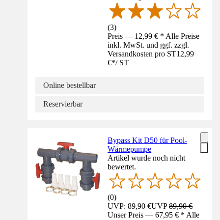
(
3
)
Preis — 12,99 € * Alle Preise
inkl. MwSt. und ggf. zzgl.
Versandkosten pro ST
12,99
€
*
/
ST
Online bestellbar
Reservierbar
Bypass Kit D50 für Pool-
Wärmepumpe
Artikel wurde noch nicht
bewertet.
(
0
)
UVP: 89,90 €
UVP
89,90 €
Unser Preis — 67,95 € * Alle