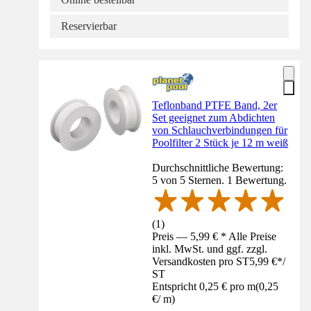
Reservierbar
Teflonband PTFE Band, 2er
Set geeignet zum Abdichten
von Schlauchverbindungen für
Poolfilter 2 Stück je 12 m weiß
Durchschnittliche Bewertung:
5 von 5 Sternen. 1 Bewertung.
(
1
)
Preis — 5,99 € * Alle Preise
inkl. MwSt. und ggf. zzgl.
Versandkosten pro ST
5,99 €
*
/
ST
Entspricht 0,25 € pro m
(
0,25
€
/
m
)