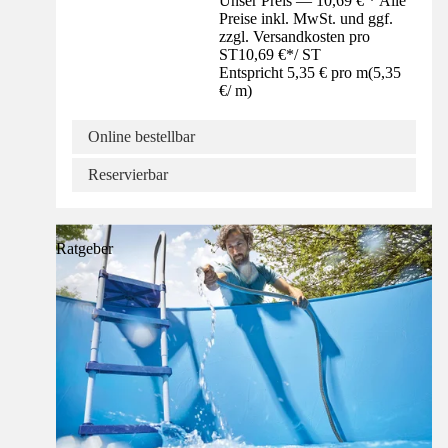
Unser Preis — 10,69 € * Alle
Preise inkl. MwSt. und ggf.
zzgl. Versandkosten pro
ST
10,69 €
*
/
ST
Entspricht 5,35 € pro m
(
5,35
€
/
m
)
Online bestellbar
Reservierbar
Ratgeber