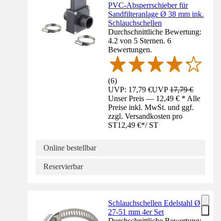
PVC-Absperrschieber für
Sandfilteranlage Ø 38 mm ink.
Schlauchschellen
Durchschnittliche Bewertung:
4.2 von 5 Sternen. 6
Bewertungen.
(
6
)
UVP: 17,79 €
UVP
17,79 €
Unser Preis — 12,49 € * Alle
Preise inkl. MwSt. und ggf.
zzgl. Versandkosten pro
ST
12,49 €
*
/
ST
Online bestellbar
Reservierbar
Schlauchschellen Edelstahl Ø
27-51 mm 4er Set
Durchschnittliche Bewertung: