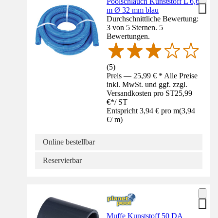
Poolschlauch Kunststoff L 6,6
m Ø 32 mm blau
Durchschnittliche Bewertung:
3 von 5 Sternen. 5
Bewertungen.
(
5
)
Preis — 25,99 € * Alle Preise
inkl. MwSt. und ggf. zzgl.
Versandkosten pro ST
25,99
€
*
/
ST
Entspricht 3,94 € pro m
(
3,94
€
/
m
)
Online bestellbar
Reservierbar
Muffe Kunststoff 50 DA