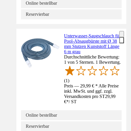
Online bestellbar
Reservierbar
Unterwasser-Saugschlauch für
Pool-Absaugbürste mit Ø 38
mm Stutzen Kunststoff Länge
6 m grau
Durchschnittliche Bewertung:
1 von 5 Sternen. 1 Bewertung.
(
1
)
Preis — 29,99 € * Alle Preise
inkl. MwSt. und ggf. zzgl.
Versandkosten pro ST
29,99
€
*
/
ST
Online bestellbar
Reservierbar