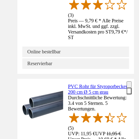
(
3
)
Preis — 9,79 € * Alle Preise
inkl. MwSt. und ggf. zzgl.
Versandkosten pro ST
9,79 €
*
/
ST
Online bestellbar
Reservierbar
PVC Rohr für Styroporbecken
200 cm Ø 5 cm grau
Durchschnittliche Bewertung:
3.4 von 5 Sternen. 5
Bewertungen.
(
5
)
UVP: 11,95 €
UVP
11,95 €