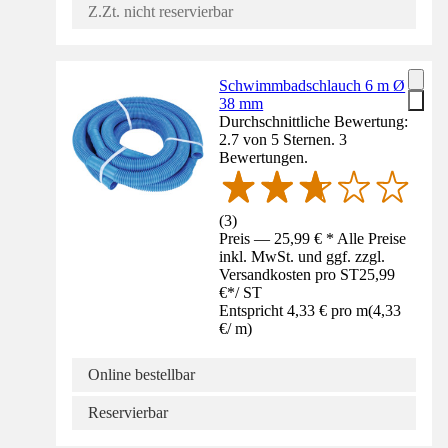
Z.Zt. nicht reservierbar
Schwimmbadschlauch 6 m Ø
38 mm
Durchschnittliche Bewertung:
2.7 von 5 Sternen. 3
Bewertungen.
(
3
)
Preis — 25,99 € * Alle Preise
inkl. MwSt. und ggf. zzgl.
Versandkosten pro ST
25,99
€
*
/
ST
Entspricht 4,33 € pro m
(
4,33
€
/
m
)
Online bestellbar
Reservierbar