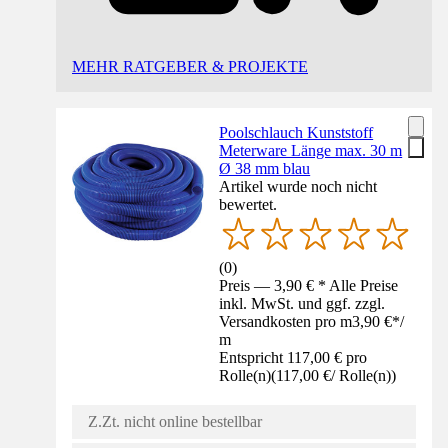
MEHR RATGEBER & PROJEKTE
Poolschlauch Kunststoff
Meterware Länge max. 30 m
Ø 38 mm blau
Artikel wurde noch nicht
bewertet.
(
0
)
Preis — 3,90 € * Alle Preise
inkl. MwSt. und ggf. zzgl.
Versandkosten pro m
3,90 €
*
/
m
Entspricht 117,00 € pro
Rolle(n)
(
117,00 €
/
Rolle(n)
)
Z.Zt. nicht online bestellbar