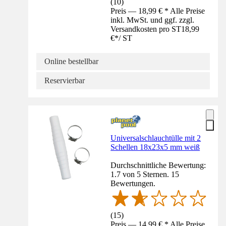
(
10
)
Preis — 18,99 € * Alle Preise
inkl. MwSt. und ggf. zzgl.
Versandkosten pro ST
18,99
€
*
/
ST
Online bestellbar
Reservierbar
Universalschlauchtülle mit 2
Schellen 18x23x5 mm weiß
Durchschnittliche Bewertung:
1.7 von 5 Sternen. 15
Bewertungen.
(
15
)
Preis — 14,99 € * Alle Preise