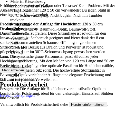
Material Kissenbezug
Erhöhter Sitzkomfort auf Balkon oder Terrasse? Kein Problem. Mit der
Dralon, Polyester (PES)
Auflage für Hochlehner 120 x 50 cm verwandelst Du jeden Stuhl in
Pflegehinweis
eine bequeme Sitzgelegenheit.
30°C Schonwaschgang, Nicht bügeln, Nicht im Tumbler
trocknen
Produktmerkmale der Auflage für Hochlehner 120 x 50 cm
Stoffqualität
Dralon Polyester grau
Baumwoll-Deko, Baumwoll-Optik, Baumwoll-Stoff,
Darum solltest Du zugreifen: Diese Sitzauflage ist sowohl für den
Baumwolle
Innen- als auch Außenbereich geeignet und bietet dank der 8 cm
Verschluss
starken, vliesummantelten Schaumstofffüllung angenehmen
Naht
Sitzkomfort. Der Bezug aus Dralon und Polyester ist robust und
Gewicht
pflegeleicht, da er im 30°C-Schonwaschgang gewaschen werden
0,97 kg
kann. Das klassische graue Karomuster passt stilvoll zu jeder
Länge
Hochlehnermöblierung. Mit den Maßen von 120 cm Länge und 50 cm
120 cm
Breite bietet die Auflage eine optimale Passform für Hochlehnerstühle,
Maße (BxH)
die für einen sicheren Sitz sorgt. Die hochwertige Stoffqualität in
Mehr anzeigen
50 x 120 cm
Baumwoll-Optik verleiht der Auflage eine elegante Erscheinung und
EAN
lädt zum entspannten Verweilen ein.
4014119003230
Produktsicherheit
Festgezurrt: Die Auflage für Hochlehner vereint stilvolle Optik mit
komfortabler Polsterung, ideal für den vielseitigen Einsatz auf Stühlen
Bereich überspringen
und Sesseln.
Verantwortlich für Produktsicherheit siehe
.
Herstellerinformationen