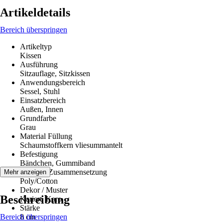
Artikeldetails
Bereich überspringen
Artikeltyp
Kissen
Ausführung
Sitzauflage, Sitzkissen
Anwendungsbereich
Sessel, Stuhl
Einsatzbereich
Außen, Innen
Grundfarbe
Grau
Material Füllung
Schaumstoffkern vliesummantelt
Befestigung
Bändchen, Gummiband
Material-Zusammensetzung
Mehr anzeigen
Poly/Cotton
Dekor / Muster
Beschreibung
Kariert, Karo
Stärke
Bereich überspringen
8 cm