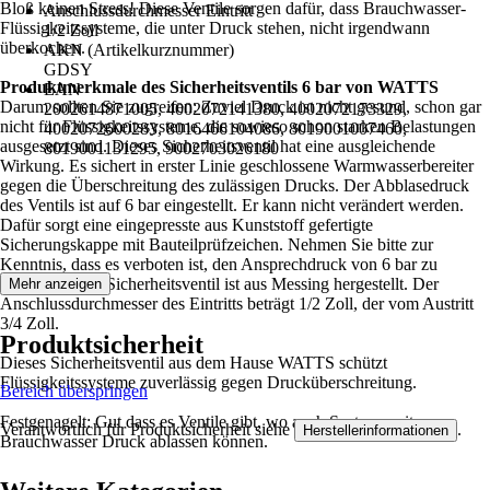
Bloß keinen Stress! Diese Ventile sorgen dafür, dass Brauchwasser-
Anschlussdurchmesser Eintritt
Flüssigkeitssysteme, die unter Druck stehen, nicht irgendwann
1/2 Zoll
überkochen.
AKN (Artikelkurznummer)
GDSY
Produktmerkmale des Sicherheitsventils 6 bar von WATTS
EAN
Darum sollten Sie zugreifen: Zuviel Druck ist nicht gesund, schon gar
2002614871005, 4002072141380, 4002072173329,
nicht für Flüssigkeitssysteme, die sowieso schon starken Belastungen
4002072600283, 8016466104086, 8019001007460,
ausgesetzt sind. Dieses Sicherheitsventil hat eine ausgleichende
8019001131295, 9002703026180
Wirkung. Es sichert in erster Linie geschlossene Warmwasserbereiter
gegen die Überschreitung des zulässigen Drucks. Der Abblasedruck
des Ventils ist auf 6 bar eingestellt. Er kann nicht verändert werden.
Dafür sorgt eine eingepresste aus Kunststoff gefertigte
Sicherungskappe mit Bauteilprüfzeichen. Nehmen Sie bitte zur
Kenntnis, dass es verboten ist, den Ansprechdruck von 6 bar zu
verstellen. Das Sicherheitsventil ist aus Messing hergestellt. Der
Mehr anzeigen
Anschlussdurchmesser des Eintritts beträgt 1/2 Zoll, der vom Austritt
3/4 Zoll.
Produktsicherheit
Dieses Sicherheitsventil aus dem Hause WATTS schützt
Flüssigkeitssysteme zuverlässig gegen Drucküberschreitung.
Bereich überspringen
Festgenagelt: Gut dass es Ventile gibt, wo auch Systeme mit
Verantwortlich für Produktsicherheit siehe
.
Herstellerinformationen
Brauchwasser Druck ablassen können.