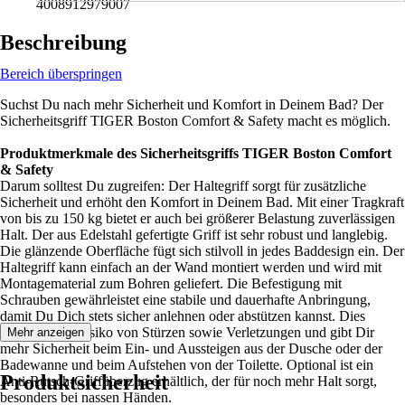
4008912979007
Beschreibung
Bereich überspringen
Suchst Du nach mehr Sicherheit und Komfort in Deinem Bad? Der
Sicherheitsgriff TIGER Boston Comfort & Safety macht es möglich.
Produktmerkmale des Sicherheitsgriffs TIGER Boston Comfort
& Safety
Darum solltest Du zugreifen: Der Haltegriff sorgt für zusätzliche
Sicherheit und erhöht den Komfort in Deinem Bad. Mit einer Tragkraft
von bis zu 150 kg bietet er auch bei größerer Belastung zuverlässigen
Halt. Der aus Edelstahl gefertigte Griff ist sehr robust und langlebig.
Die glänzende Oberfläche fügt sich stilvoll in jedes Baddesign ein. Der
Haltegriff kann einfach an der Wand montiert werden und wird mit
Montagematerial zum Bohren geliefert. Die Befestigung mit
Schrauben gewährleistet eine stabile und dauerhafte Anbringung,
damit Du Dich stets sicher anlehnen oder abstützen kannst. Dies
reduziert das Risiko von Stürzen sowie Verletzungen und gibt Dir
Mehr anzeigen
mehr Sicherheit beim Ein- und Aussteigen aus der Dusche oder der
Badewanne und beim Aufstehen von der Toilette. Optional ist ein
Produktsicherheit
Anti-Rutsch-Griffüberzug erhältlich, der für noch mehr Halt sorgt,
besonders bei nassen Händen.