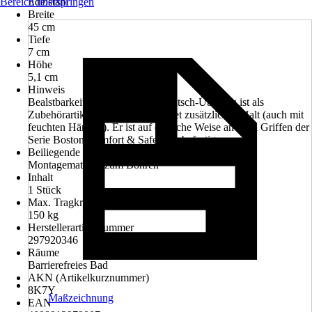
Bereich überspringen
Edelstahl
Breite
45 cm
Tiefe
7 cm
Höhe
5,1 cm
Hinweis
Bealstbarkeit 150 kg, Ein Anti-Rutsch-Überzug ist als
Zubehörartikel erhältlich und bietet zusätzlichen Halt (auch mit
feuchten Händen). Er ist auf einfache Weise an allen Griffen der
Serie Boston Comfort & Safety zu befestigen.
Beiliegende Befestigung
Montagematerial zum Bohren
Inhalt
1 Stück
Max. Tragkraft
150 kg
Herstellerartikelnummer
297920346
Räume
Barrierefreies Bad
AKN (Artikelkurznummer)
8K7Y
Maßzeichnung
EAN