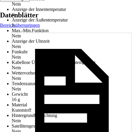
Nein
Anzeige der Innentemperatur
Datenblätter
Ja
Anzeige der Außentemperatur
Bereich überspringen
Ja
Max.-Min.Funktion
Nein
Anzeige der Uhrzeit
Nein
Funkuhr
Nein
Kabellose Übertragung der Außentemperatur
Nein
Wettervorhersage mit Symbolen
Nein
Tendenzanzeigen
Nein
Gewicht
16 g
Material
Kunststoff
Hintergrundbeleuchtung
Nein
Satellitengestützte Funkwetterstation
Nein