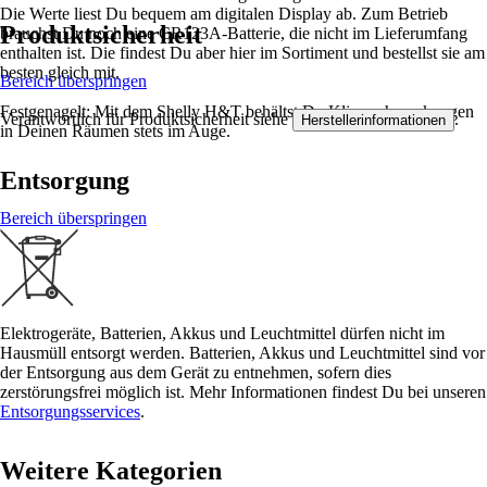
Die Werte liest Du bequem am digitalen Display ab. Zum Betrieb
Produktsicherheit
brauchst Du noch eine CR123A-Batterie, die nicht im Lieferumfang
enthalten ist. Die findest Du aber hier im Sortiment und bestellst sie am
besten gleich mit.
Bereich überspringen
Festgenagelt: Mit dem Shelly H&T behältst Du Klimaschwankungen
Verantwortlich für Produktsicherheit siehe
.
Herstellerinformationen
in Deinen Räumen stets im Auge.
Entsorgung
Bereich überspringen
Elektrogeräte, Batterien, Akkus und Leuchtmittel dürfen nicht im
Hausmüll entsorgt werden. Batterien, Akkus und Leuchtmittel sind vor
der Entsorgung aus dem Gerät zu entnehmen, sofern dies
zerstörungsfrei möglich ist. Mehr Informationen findest Du bei unseren
Entsorgungsservices
.
Weitere Kategorien