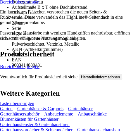
Bereich überspringen
Quarzgrau, Grau
Aufstellmaße B x T ohne Dachüberstand
Ein lauschiges Plätzchen versprechen die neuen Seiten- &
197x2,5 cm
Rückwände. Diese verwandeln das HighLine®-Seitendach in eine
Wandstärke
gemütliche Gartenlaube.
21 mm
Serie
Passend zur Hausfarbe mit wenigen Handgriffen nachrüstbar, eröffnen
HighLine
sich somit völlig neue Nutzungsmöglichkeiten.
Oberfläche/Oberflächenbehandlung
Pulverbeschichtet, Verzinkt, Metallic
AKN (Artikelkurznummer)
Produktsicherheit
FXUF
EAN
9003414880481
Bereich überspringen
Verantwortlich für Produktsicherheit siehe
.
Herstellerinformationen
Weitere Kategorien
Liste überspringen
Garten
Gartenhäuser & Carports
Gartenhäuser
Gartenhäuserzubehör
Anbauelemente
Anbauschränke
Blumenkästen für Gartenhäuser
Gartenhausfenster & Gartenhaustüren
Gartenhausvordächer & Schleppdächer
Gartenhausdachausbau