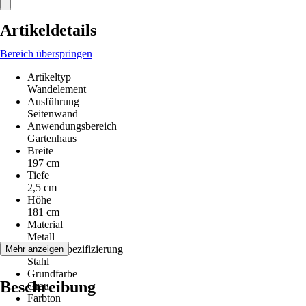
Artikeldetails
Bereich überspringen
Artikeltyp
Wandelement
Ausführung
Seitenwand
Anwendungsbereich
Gartenhaus
Breite
197 cm
Tiefe
2,5 cm
Höhe
181 cm
Material
Metall
Materialspezifizierung
Mehr anzeigen
Stahl
Grundfarbe
Beschreibung
Grau
Farbton