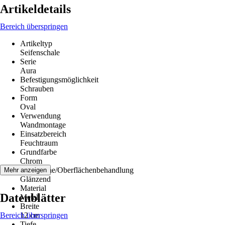
Artikeldetails
Bereich überspringen
Artikeltyp
Seifenschale
Serie
Aura
Befestigungsmöglichkeit
Schrauben
Form
Oval
Verwendung
Wandmontage
Einsatzbereich
Feuchtraum
Grundfarbe
Chrom
Oberfläche/Oberflächenbehandlung
Mehr anzeigen
Glänzend
Material
Datenblätter
Metall
Breite
Bereich überspringen
12 cm
Tiefe