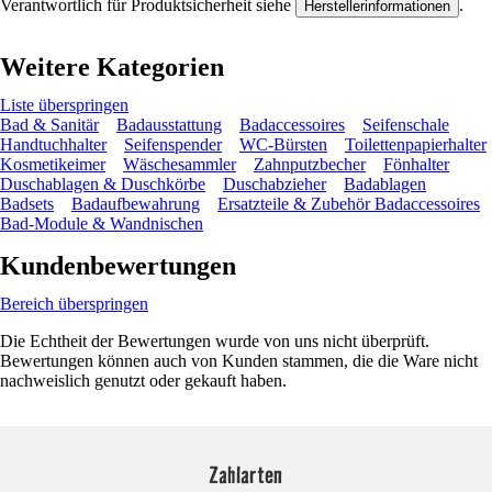
Verantwortlich für Produktsicherheit siehe
.
Herstellerinformationen
Weitere Kategorien
Liste überspringen
Bad & Sanitär
Badausstattung
Badaccessoires
Seifenschale
Handtuchhalter
Seifenspender
WC-Bürsten
Toilettenpapierhalter
Kosmetikeimer
Wäschesammler
Zahnputzbecher
Fönhalter
Duschablagen & Duschkörbe
Duschabzieher
Badablagen
Badsets
Badaufbewahrung
Ersatzteile & Zubehör Badaccessoires
Bad-Module & Wandnischen
Kundenbewertungen
Bereich überspringen
Die Echtheit der Bewertungen wurde von uns nicht überprüft.
Bewertungen können auch von Kunden stammen, die die Ware nicht
nachweislich genutzt oder gekauft haben.
Zahlarten