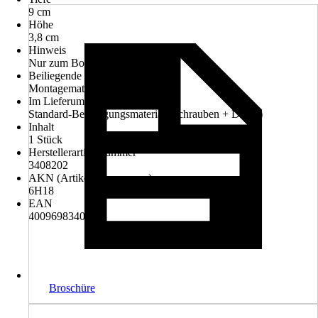
9 cm
Höhe
3,8 cm
Hinweis
Nur zum Bohren
Beiliegende Befestigung
Montagematerial zum Bohren
Im Lieferumfang enthalten
Standard-Befestigungsmaterial (Schrauben + Dübel)
Inhalt
1 Stück
Herstellerartikelnummer
3408202
AKN (Artikelkurznummer)
6H18
EAN
4009698340142
Broschüre