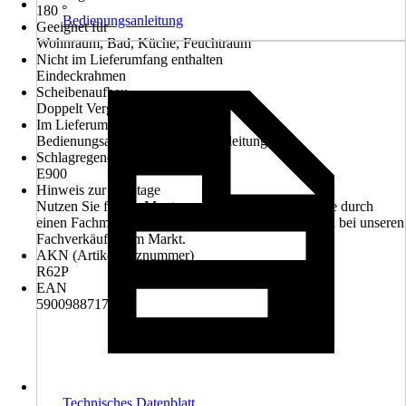
180 °
Bedienungsanleitung
Geeignet für
Wohnraum, Bad, Küche, Feuchtraum
Nicht im Lieferumfang enthalten
Eindeckrahmen
Scheibenaufbau
Doppelt Verglast
Im Lieferumfang enthalten
Bedienungsanleitung, Montageanleitung
Schlagregendichtheit
E900
Hinweis zur Montage
Nutzen Sie für die Montage unseren Montageservice durch
einen Fachmann. Informieren Sie sich unverbindlich bei unseren
Fachverkäufern im Markt.
AKN (Artikelkurznummer)
R62P
EAN
5900988717011
Technisches Datenblatt