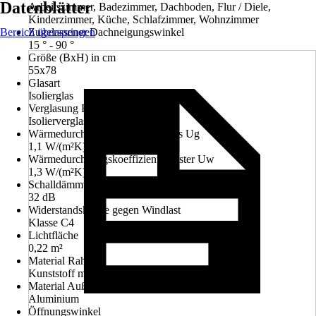
Datenblätter
Arbeitszimmer, Badezimmer, Dachboden, Flur / Diele,
Kinderzimmer, Küche, Schlafzimmer, Wohnzimmer
Bereich überspringen
Zugelassener Dachneigungswinkel
15 ° - 90 °
Größe (BxH) in cm
55x78
Glasart
Isolierglas
Verglasung Fenster
Isolierverglasung U3
Wärmedurchgangskoeffizient Glas Ug
1,1 W/(m²K)
Wärmedurchgangskoeffizient Fenster Uw
1,3 W/(m²K)
Schalldämmwert Rw
32 dB
Widerstandsklasse gegen Windlast
Klasse C4
Lichtfläche
0,22 m²
Material Rahmen
Kunststoff mit Stahlkern
Material Außenabdeckung
Aluminium
Öffnungswinkel