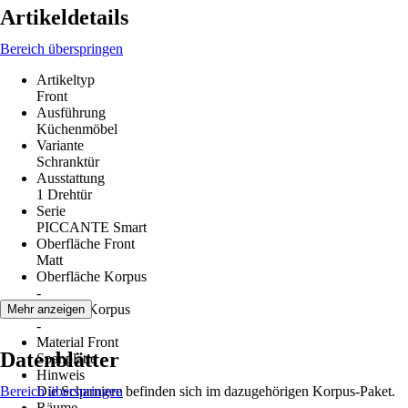
Artikeldetails
Bereich überspringen
Artikeltyp
Front
Ausführung
Küchenmöbel
Variante
Schranktür
Ausstattung
1 Drehtür
Serie
PICCANTE Smart
Oberfläche Front
Matt
Oberfläche Korpus
-
Material Korpus
Mehr anzeigen
-
Material Front
Datenblätter
Spanplatte
Hinweis
Bereich überspringen
Die Scharniere befinden sich im dazugehörigen Korpus-Paket.
Räume