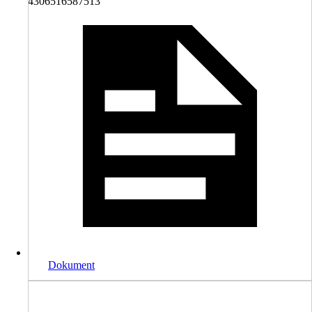
4306516587513
Dokument