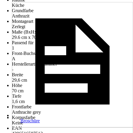
Küche
Grundfarbe
Anthrazit
Montageart
Zerlegt
Maße (BxHxT)
29.6 cm x 70.0 cm x 1.6 cm
Passend für
1
Front-Buchstabe
A
Herstellerartikelnummer
-
Breite
29,6 cm
Höhe
70 cm
Tiefe
1,6 cm
Frontfarbe
Anthracite grey
Korpusfarbe
Broschüre
Keine
EAN