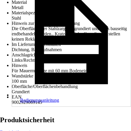
Material
Metall
Materialspezifizierung
Stahl
Hinweis zur Oberflächenbehandlung
Die Oberfläche der Stahlzarge ist grundiert und muss bauseitig
endbehandelt werden., Kratzer auf der Grundierung stellen
keinen Reklamationsgrund dar !
Im Lieferumfang enthalten
Dichtung, Bandaufnahmen
Anschlagrichtung
Links/Rechts verwendbar
Hinweis
Für Mauermontage mit 60 mm Bodeneinstand
Wandstärke
100 mm
Oberfläche/Oberflächenbehandlung
Grundiert
EAN
Bedienungsanleitung
9002929069145
Produktsicherheit