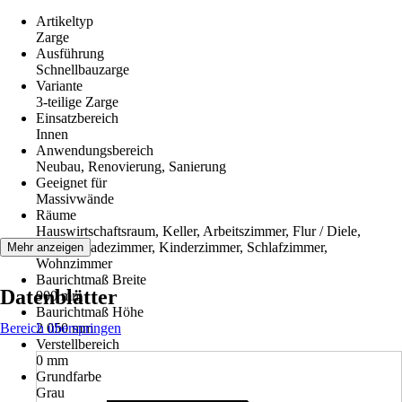
Artikeltyp
Zarge
Ausführung
Schnellbauzarge
Variante
3-teilige Zarge
Einsatzbereich
Innen
Anwendungsbereich
Neubau, Renovierung, Sanierung
Geeignet für
Massivwände
Räume
Hauswirtschaftsraum, Keller, Arbeitszimmer, Flur / Diele,
Küche, Badezimmer, Kinderzimmer, Schlafzimmer,
Mehr anzeigen
Wohnzimmer
Baurichtmaß Breite
Datenblätter
900 mm
Baurichtmaß Höhe
Bereich überspringen
2 050 mm
Verstellbereich
0 mm
Grundfarbe
Grau