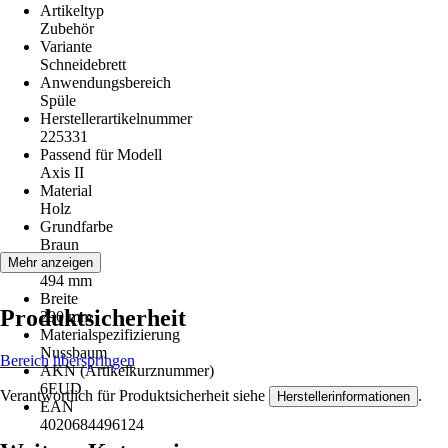
Artikeltyp
Zubehör
Variante
Schneidebrett
Anwendungsbereich
Spüle
Herstellerartikelnummer
225331
Passend für Modell
Axis II
Material
Holz
Grundfarbe
Braun
Länge
Mehr anzeigen
494 mm
Breite
Produktsicherheit
290 mm
Materialspezifizierung
Nussbaum
Bereich überspringen
AKN (Artikelkurznummer)
6EUD
Verantwortlich für Produktsicherheit siehe
.
Herstellerinformationen
EAN
4020684496124