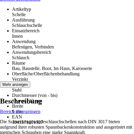
Artikeltyp
Schelle
Ausführung
Schlauchschelle
Einsatzbereich
Innen
Anwendung
Befestigen, Verbinden
Anwendungsbereich
Schlauch
Räume
Bau, Baustelle, Boot, Im Haus, Karosserie
Oberfläche/Oberflächenbehandlung
Verzinkt
Material
Mehr anzeigen
Stahl
Durchmesser (von - bis)
Beschreibung
12 mm - 22 mm
Breite
Bereich überspringen
9 mm
EAN
Die Schneckengewindeschlauchschellen nach DIN 3017 bieten
4043171051927
aufgrund ihrer robusten Spannbackenkonstruktion und ausgerüstet mit
metrischen Schrauben eine starke Spannkraft.