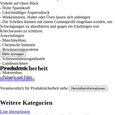
Vorteile auf einen Blick
- Hohe Spannkraft
- Gleichmäßiger Anpressdruck
- Winkelstutzen, Halter oder Ösen lassen sich anbringen
- Die Schellen können mit einem Gummiprofil eingebaut werden, um
Schwingungen zu absorbieren und gegen ein Eindringen von
Kriechwasser zu schützen.
Anwendungen
- Maschinenbau
- Chemische Industrie
- Bewässerungssysteme
- Schiffbau
Mehr anzeigen
- Schienenfahrzeugindustrie
- Landmaschinen
Produktsicherheit
- Baumaschinen
- Motorenbau
- Pumpen und Filter
Bereich überspringen
Verantwortlich für Produktsicherheit siehe
.
Herstellerinformationen
Weitere Kategorien
Liste überspringen