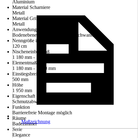
Aluminium
Material Scharniere
Metall
Material Griff
Metall
Anwendungsbereich
Bodenebenes Duschelement, Duschwanne
Nenngröße in cm
120 cm
Nischeneinbaumaß
1 180 mm - 1 200 mm
Elementmaß
1 180 mm - 1 200 mm
Einstiegsbreite
500 mm
Höhe
1 950 mm
Eigenschaft
Schmutzabweisende Glasbeschichtung
Funktion
Barrierefreie Montage möglich
Räume
Maßzeichnung
Badezimmer
Serie
Elegance