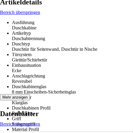
Artikeldetails
Bereich überspringen
Ausführung
Duschkabine
Artikeltyp
Duschabtrennung
Duschtyp
Duschtür für Seitenwand, Duschtür in Nische
Türsystem
Gleittür/Schiebetür
Einbausituation
Ecke
Anschlagrichtung
Reversibel
Duschkabinenglas
8 mm Einscheiben-Sicherheitsglas
Glasdekor
Mehr anzeigen
Klarglas
Duschkabinen Profil
Datenblätter
Rahmenlos
Griff
Bereich überspringen
Stangengriff
Material Profil