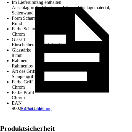
Im Lieferumfang enthalten
Anschlagprofil, Montageanleitung, Montagematerial,
Seitenwand
Form Scharniere
Rund
Farbe Scharniere
Chrom
Glasart
Einscheiben-Sicherheitsglas
Glasstärke
8 mm
Rahmen
Rahmenlos
Art des Griffs
Stangengriff
Farbe Griff
Chrom
Farbe Profil
Chrom
EAN
9002827041342
Aufbauanleitung
Produktsicherheit