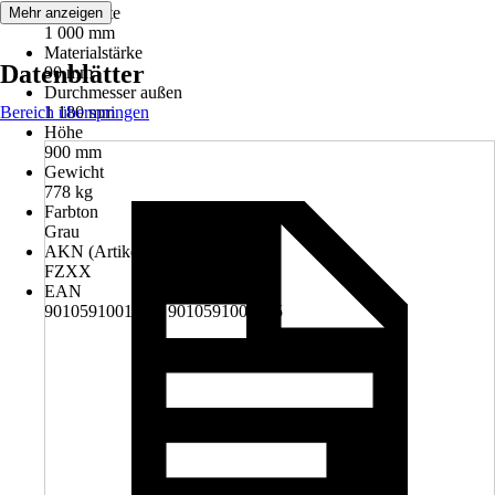
Nennweite
Mehr anzeigen
1 000 mm
Materialstärke
Datenblätter
90 mm
Durchmesser außen
Bereich überspringen
1 180 mm
Höhe
900 mm
Gewicht
778 kg
Farbton
Grau
AKN (Artikelkurznummer)
FZXX
EAN
9010591001523, 9010591002445