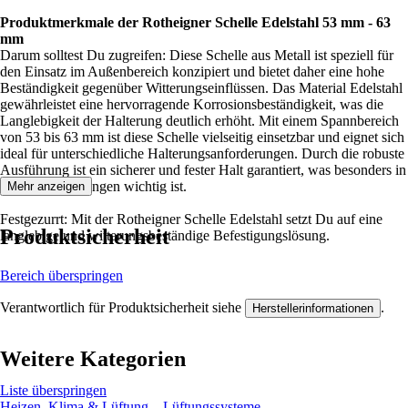
Produktmerkmale der Rotheigner Schelle Edelstahl 53 mm - 63
mm
Darum solltest Du zugreifen: Diese Schelle aus Metall ist speziell für
den Einsatz im Außenbereich konzipiert und bietet daher eine hohe
Beständigkeit gegenüber Witterungseinflüssen. Das Material Edelstahl
gewährleistet eine hervorragende Korrosionsbeständigkeit, was die
Langlebigkeit der Halterung deutlich erhöht. Mit einem Spannbereich
von 53 bis 63 mm ist diese Schelle vielseitig einsetzbar und eignet sich
ideal für unterschiedliche Halterungsanforderungen. Durch die robuste
Ausführung ist ein sicherer und fester Halt garantiert, was besonders in
Außenanwendungen wichtig ist.
Mehr anzeigen
Festgezurrt: Mit der Rotheigner Schelle Edelstahl setzt Du auf eine
Produktsicherheit
langlebige und witterungsbeständige Befestigungslösung.
Bereich überspringen
Verantwortlich für Produktsicherheit siehe
.
Herstellerinformationen
Weitere Kategorien
Liste überspringen
Heizen, Klima & Lüftung
Lüftungssysteme