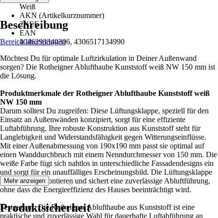
Weiß
AKN (Artikelkurznummer)
Beschreibung
2XEE
EAN
Bereich überspringen
4046293340306, 4306517134990
Möchtest Du für optimale Luftzirkulation in Deiner Außenwand
sorgen? Die Rotheigner Ablufthaube Kunststoff weiß NW 150 mm ist
die Lösung.
Produktmerkmale der Rotheigner Ablufthaube Kunststoff weiß
NW 150 mm
Darum solltest Du zugreifen: Diese Lüftungsklappe, speziell für den
Einsatz an Außenwänden konzipiert, sorgt für eine effiziente
Luftabführung. Ihre robuste Konstruktion aus Kunststoff steht für
Langlebigkeit und Widerstandsfähigkeit gegen Witterungseinflüsse.
Mit einer Außenabmessung von 190x190 mm passt sie optimal auf
einen Wanddurchbruch mit einem Nenndurchmesser von 150 mm. Die
weiße Farbe fügt sich nahtlos in unterschiedliche Fassadendesigns ein
und sorgt für ein unauffälliges Erscheinungsbild. Die Lüftungsklappe
ist einfach zu montieren und sichert eine zuverlässige Abluftführung,
Mehr anzeigen
ohne dass die Energieeffizienz des Hauses beeinträchtigt wird.
Produktsicherheit
Festgezurrt: Die Rotheigner Ablufthaube aus Kunststoff ist eine
praktische und zuverlässige Wahl für dauerhafte Luftabführung an