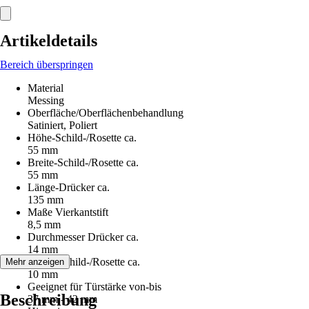
Artikeldetails
Bereich überspringen
Material
Messing
Oberfläche/Oberflächenbehandlung
Satiniert, Poliert
Höhe-Schild-/Rosette ca.
55 mm
Breite-Schild-/Rosette ca.
55 mm
Länge-Drücker ca.
135 mm
Maße Vierkantstift
8,5 mm
Durchmesser Drücker ca.
14 mm
Stärke-Schild-/Rosette ca.
Mehr anzeigen
10 mm
Geeignet für Türstärke von-bis
Beschreibung
37 mm - 42 mm