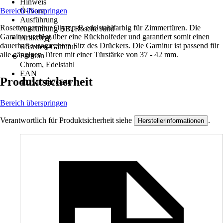
Hinweis
Bereich überspringen
Ö-Norm
Ausführung
Rosettengarnitur Olymp-R edelstahlfarbig für Zimmertüren. Die
Ausführung BB, Rosette rund
Garnitur verfügt über eine Rückholfeder und garantiert somit einen
Artikeltyp
dauerhaft waagrechten Sitz des Drückers. Die Garnitur ist passend für
Rosetten-Garnitur
alle gängigen Türen mit einer Türstärke von 37 - 42 mm.
Farbton
Chrom, Edelstahl
EAN
Produktsicherheit
4025104476540
Bereich überspringen
Verantwortlich für Produktsicherheit siehe
.
Herstellerinformationen