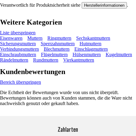
Verantwortlich für Produktsicherheit siehe
.
Herstellerinformationen
Weitere Kategorien
Liste überspringen
Eisenwaren
Muttern
Ringmuttern
Sechskantmuttern
Sicherungsmuttern
Sperrzahnmuttern
Hutmuttern
Verbindungsmuttern
Blechmuttern
Einschlagmuttern
Einschraubmuttern
Flügelmuttern
Hülsenmuttern
Kugelmuttern
Rändelmuttern
Rundmuttern
Vierkantmuttern
Kundenbewertungen
Bereich überspringen
Die Echtheit der Bewertungen wurde von uns nicht überprüft.
Bewertungen können auch von Kunden stammen, die die Ware nicht
nachweislich genutzt oder gekauft haben.
Zahlarten