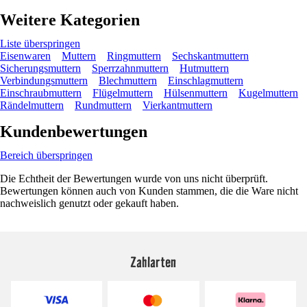
Weitere Kategorien
Liste überspringen
Eisenwaren
Muttern
Ringmuttern
Sechskantmuttern
Sicherungsmuttern
Sperrzahnmuttern
Hutmuttern
Verbindungsmuttern
Blechmuttern
Einschlagmuttern
Einschraubmuttern
Flügelmuttern
Hülsenmuttern
Kugelmuttern
Rändelmuttern
Rundmuttern
Vierkantmuttern
Kundenbewertungen
Bereich überspringen
Die Echtheit der Bewertungen wurde von uns nicht überprüft.
Bewertungen können auch von Kunden stammen, die die Ware nicht
nachweislich genutzt oder gekauft haben.
Zahlarten