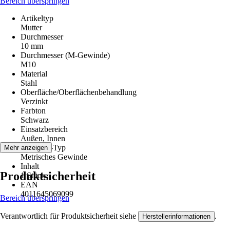
Bereich überspringen
Artikeltyp
Mutter
Durchmesser
10 mm
Durchmesser (M-Gewinde)
M10
Material
Stahl
Oberfläche/Oberflächenbehandlung
Verzinkt
Farbton
Schwarz
Einsatzbereich
Außen, Innen
Gewinde-Typ
Mehr anzeigen
Metrisches Gewinde
Inhalt
Produktsicherheit
1 Stück
EAN
4011645069099
Bereich überspringen
Verantwortlich für Produktsicherheit siehe
.
Herstellerinformationen