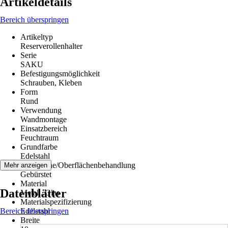
Artikeldetails
Bereich überspringen
Artikeltyp
Reserverollenhalter
Serie
SAKU
Befestigungsmöglichkeit
Schrauben, Kleben
Form
Rund
Verwendung
Wandmontage
Einsatzbereich
Feuchtraum
Grundfarbe
Edelstahl
Oberfläche/Oberflächenbehandlung
Mehr anzeigen
Gebürstet
Material
Datenblätter
Metall, Glas
Materialspezifizierung
Bereich überspringen
Edelstahl
Breite