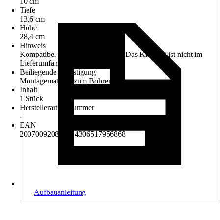
10 cm
Tiefe
13,6 cm
Höhe
28,4 cm
Hinweis
Kompatibel mit NWB Set BK20, Das Klebeset ist nicht im
Lieferumfang enthalten.
Beiliegende Befestigung
Montagematerial zum Bohren
Inhalt
1 Stück
Herstellerartikelnummer
-
EAN
2007009208268, 4306517956868
Aufbauanleitung