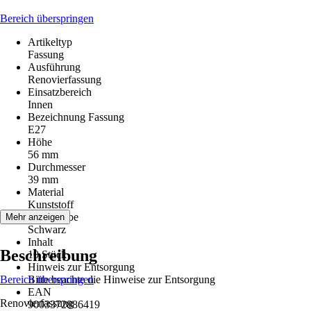
Bereich überspringen
Artikeltyp
Fassung
Ausführung
Renovierfassung
Einsatzbereich
Innen
Bezeichnung Fassung
E27
Höhe
56 mm
Durchmesser
39 mm
Material
Kunststoff
Grundfarbe
Mehr anzeigen
Schwarz
Inhalt
Beschreibung
10 Stück
Hinweis zur Entsorgung
Bereich überspringen
Bitte beachte die Hinweise zur Entsorgung
EAN
Renovierfassung
9003372886419