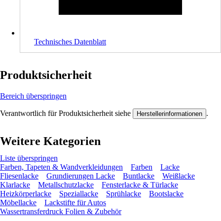
Technisches Datenblatt
Produktsicherheit
Bereich überspringen
Verantwortlich für Produktsicherheit siehe
.
Herstellerinformationen
Weitere Kategorien
Liste überspringen
Farben, Tapeten & Wandverkleidungen
Farben
Lacke
Fliesenlacke
Grundierungen Lacke
Buntlacke
Weißlacke
Klarlacke
Metallschutzlacke
Fensterlacke & Türlacke
Heizkörperlacke
Speziallacke
Sprühlacke
Bootslacke
Möbellacke
Lackstifte für Autos
Wassertransferdruck Folien & Zubehör