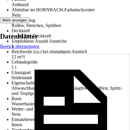
Anthrazit
Abtönbar im HORNBACH-Farbmischcenter
Nein
Verarbeitung
Mehr anzeigen
Rollen, Streichen, Sprühen
Deckkraft
Datenblätter
1 - höchste Deckkraft
Empfohlene Anzahl Anstriche
Bereich überspringen
1
Reichweite (ca.) bei einmaligem Anstrich
12 m²/l
Gebindegröße
1 l
Glanzgrad
Seidenmatt
Eigenschaften
Abwaschbar, Hoch abriebfest, Schlagfest & Stoßfest, Spritz-
und Tropfgehemmt
Basis
Wasserbasierend
Wetter- und UV-Beständigkeit
Nein
Einsatzbereich
Innen
Trockendauer ca.