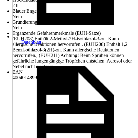
2 h
Blauer Engel
Nein
Grundierung empfohlen
Nein
Ergänzende Gefahrenmerkmale (EUH-Sätze)
(EUH208) Enthält 2-Methyl-2H-isothiazol-3-on. Kann
Datenblatt
allergische Reaktionen hervorrufen., (EUH208) Enthält 1,2-
Benzisothiazol-3(2H)-on. Kann allergische Reaktionen
hervorrufen., (EUH211) Achtung! Beim Sprühen können
gefährliche lungengängige Tröpfchen entstehen. Aerosol oder
Nebel nicht einatmen.
EAN
4004014899908