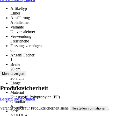
Artikeltyp
Eimer
Ausführung
Abfalleimer
Variante
Universaleimer
Verwendung
Freistehend
Fassungsvermögen
6 l
Anzahl Fächer
1
Breite
20 cm
Höhe
Mehr anzeigen
20,8 cm
Länge
Produktsicherheit
23,5 cm
Material
Kunststoff, Polypropylen (PP)
Bereich überspringen
Grundfarbe
Anthrazit
Verantwortlich für Produktsicherheit siehe
.
Herstellerinformationen
Serie
ALBULA