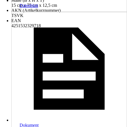
Maße (B x H x T)
15 cm x 75 cm x 12,5 cm
Datenblatt
AKN (Artikelkurznummer)
TSVK
EAN
4251532329718
Dokument