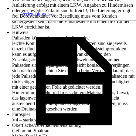
Anlieferung erfolgt mit einem LKW, Angaben zu Hindernissen
oder erschwerter Zufahrt sind hilfreich!, Die Lieferung erfolgt
Verlegehinweise
frei Bordsteinkante, Vor Bestellung muss vom Kunden
sichergestellt sein, dass die Entladestelle mit einem 40 Tonnen -
LKW erreichbar ist.
Hinweis
Palisaden können fertigungsbedingt eine
leichte Konizität aufweisen. Beim Versetzen sind sie jeweils
einzeln fluchtgerecht auszurichten! Bei Werksteinprodukten
kann es aufgrund natürlicher Schwankungen in den
Zuschlagstoffen zu leichten Farbabweichungen kommen.
Palisaden sind fertigungsbedingt leicht konisch, sie verjüngen
sich nach oben. Achten Sie deshalb beim Versetzen darauf, dass
jede Palisade einzeln versetzt und ausgelotet wird. Palisaden mit
rückseitiger Erdanfüllung sollten zum Schutz vor Feuchtigkeit
mit einer geeigneten Folie abgedichtet werden. Die
Hinterfüllung erfolgt mit frostsicherem Material (Kies, Lava),
das lagenweise verdichtet wird. Ist der Untergrund nicht
ausreichend sickerfähig oder Hangwasser zu erwarten, muss
eine Drainage vorgesehen werden.
Farbspiel
V4 – starkes Farbspiel
Oberfläche/Oberflächenbehandlung
Geflammt, Spaltrau