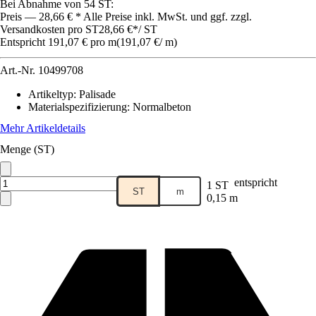
Bei Abnahme von 54 ST:
Preis — 28,66 € * Alle Preise inkl. MwSt. und ggf. zzgl.
Versandkosten pro ST
28,66 €
*
/
ST
Entspricht 191,07 € pro m
(
191,07 €
/
m
)
Art.-Nr.
10499708
Artikeltyp
:
Palisade
Materialspezifizierung
:
Normalbeton
Mehr Artikeldetails
Menge (ST)
entspricht
1 ST
ST
m
0,15 m