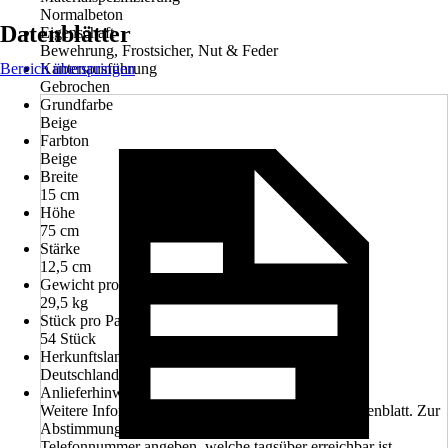
Normalbeton
Datenblätter
Eigenschaft
Bewehrung, Frostsicher, Nut & Feder
Bereich überspringen
Kantenausführung
Gebrochen
Grundfarbe
Beige
Farbton
Beige
Breite
15 cm
Höhe
75 cm
Stärke
12,5 cm
Gewicht pro Stück
29,5 kg
Stück pro Palette
54 Stück
Herkunftsland
Deutschland
Anlieferhinweis
Weitere Informationen entnehmen Sie bitte dem Datenblatt. Zur
Abstimmung des Liefertermines bitte Handy- oder
Telefonnummer angeben, welche tagsüber erreichbar ist.,