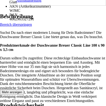
Aufbauanleitung
Glatt
AKN (Artikelkurznummer)
WJMC
EAN
Beschreibung
4062963327231
Bereich überspringen
Suchst Du nach einer modernen Lösung für Dein Badezimmer? Die
Duschwanne Breuer Classic Line bietet genau das, was Du brauchst.
Produktmerkmale der Duschwanne Breuer Classic Line 100 x 90
x 3,5 cm
Darum solltest Du zugreifen: Diese rechteckige Einbauduschwanne ist
barrierefrei und ermöglicht einen bequemen Ein- und Ausstieg. Mit
einer Höhe von nur 35 mm fügt sie sich harmonisch in jedes
Badezimmerdesign ein und eignet sich besonders für bodengleiche
Duschen. Die integrierte Ablaufrinne an der zentralen Position sorgt
für optimalen Wasserabfluss und schützt vor Überschwemmungen.
Dank der rutschhemmenden Beschichtung bietet die Oberfläche
zusätzliche Sicherheit beim Duschen. Hergestellt aus Sanitäracryl, ist
die Wanne leicht, langlebig und pflegeleicht, was eine einfache
Mehr anzeigen
Reinigung ermöglicht. Das klassische Design in Weiß verkörpert
zeitlose Eleganz und passt zu verschiedenen Einrichtungsstilen.
Produktsicherheit