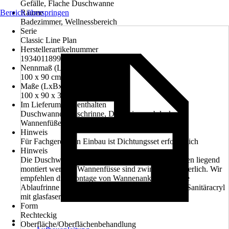
Gefälle, Flache Duschwanne
Bereich überspringen
Räume
Badezimmer, Wellnessbereich
Serie
Classic Line Plan
Herstellerartikelnummer
1934011899038
Nennmaß (LxB)
100 x 90 cm
Maße (LxBxH)
100 x 90 x 3.5 cm
Im Lieferumfang enthalten
Duschwanne, Duschrinne, Duschrinnenabdeckung,
Wannenfüße, Waagerechte Ablaufgarnitur DN50
Hinweis
Für Fachgerechten Einbau ist Dichtungsset erforderlich
Hinweis
Die Duschwannen können nicht flach auf dem Boden liegend
montiert werden, Wannenfüsse sind zwingend erfoderlich. Wir
empfehlen die Montage von Wannenankern.schmale
Ablaufrinne 70 mm, UV-beständig, durchgefärbtes Sanitäracryl
mit glasfaserversterärktem Unterboden
Form
Rechteckig
Oberfläche/Oberflächenbehandlung