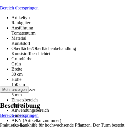
Bereich überspringen
Artikeltyp
Rankgitter
Ausführung
Tomatenturm
Material
Kunststoff
Oberfläche/Oberflächenbehandlung
Kunststoffbeschichtet
Grundfarbe
Grün
Breite
30 cm
Höhe
150 cm
Durchmesser
Mehr anzeigen
5 mm
Einsatzbereich
Beschreibung
Außen
Anwendungsbereich
Bereich überspringen
Garten
AKN (Artikelkurznummer)
Praktische Rankhilfe für hochwachsende Pflanzen. Der Turm besteht
PKHK