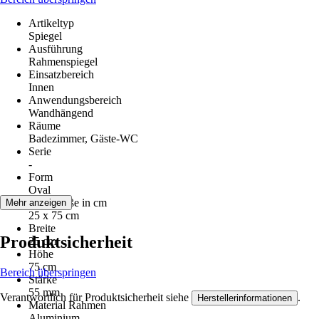
Artikeltyp
Spiegel
Ausführung
Rahmenspiegel
Einsatzbereich
Innen
Anwendungsbereich
Wandhängend
Räume
Badezimmer, Gäste-WC
Serie
-
Form
Oval
Nenngröße in cm
Mehr anzeigen
25 x 75 cm
Breite
Produktsicherheit
25 cm
Höhe
75 cm
Bereich überspringen
Stärke
55 mm
Verantwortlich für Produktsicherheit siehe
.
Herstellerinformationen
Material Rahmen
Aluminium