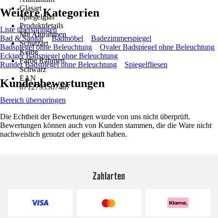
Glasart
Weitere Kategorien
Spiegelglas
Produktdetails
Liste überspringen
Mit Alurahmen
Bad & Sanitär
Badmöbel
Badezimmerspiegel
Schutzart
Badspiegel ohne Beleuchtung
Ovaler Badspiegel ohne Beleuchtung
Keine
Eckiger Badspiegel ohne Beleuchtung
Farbe Rahmen
Runder Badspiegel ohne Beleuchtung
Spiegelfliesen
Schwarz
EAN
Kundenbewertungen
8712793567487
Bereich überspringen
Die Echtheit der Bewertungen wurde von uns nicht überprüft.
Bewertungen können auch von Kunden stammen, die die Ware nicht
nachweislich genutzt oder gekauft haben.
Zahlarten