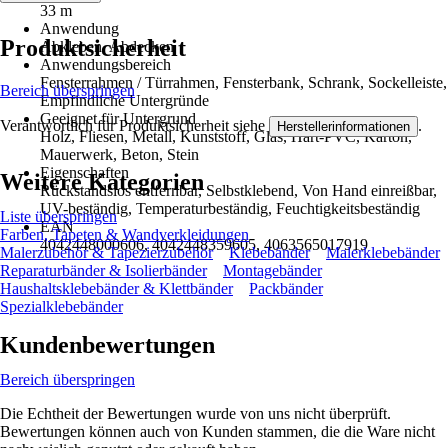
33 m
Anwendung
Produktsicherheit
Abkleben, Abdecken
Anwendungsbereich
Fensterrahmen / Türrahmen, Fensterbank, Schrank, Sockelleiste,
Bereich überspringen
Empfindliche Untergründe
Geeignet für Untergrund
Verantwortlich für Produktsicherheit siehe
.
Herstellerinformationen
Holz, Fliesen, Metall, Kunststoff, Glas, Hart-PVC, Karton,
Mauerwerk, Beton, Stein
Eigenschaften
Weitere Kategorien
Rückstandslos entfernbar, Selbstklebend, Von Hand einreißbar,
UV-beständig, Temperaturbeständig, Feuchtigkeitsbeständig
Liste überspringen
EAN
Farben, Tapeten & Wandverkleidungen
4042448000606, 4042448359605, 4063565017919
Malerzubehör & Tapezierzubehör
Klebebänder
Malerklebebänder
Reparaturbänder & Isolierbänder
Montagebänder
Haushaltsklebebänder & Klettbänder
Packbänder
Spezialklebebänder
Kundenbewertungen
Bereich überspringen
Die Echtheit der Bewertungen wurde von uns nicht überprüft.
Bewertungen können auch von Kunden stammen, die die Ware nicht