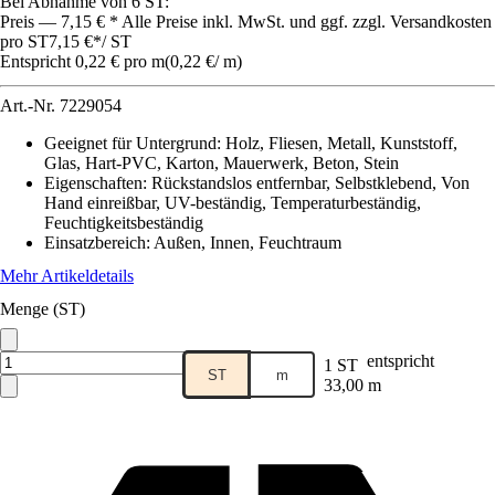
Bei Abnahme von 6 ST:
Preis — 7,15 € * Alle Preise inkl. MwSt. und ggf. zzgl. Versandkosten
pro ST
7,15 €
*
/
ST
Entspricht 0,22 € pro m
(
0,22 €
/
m
)
Art.-Nr.
7229054
Geeignet für Untergrund
:
Holz, Fliesen, Metall, Kunststoff,
Glas, Hart-PVC, Karton, Mauerwerk, Beton, Stein
Eigenschaften
:
Rückstandslos entfernbar, Selbstklebend, Von
Hand einreißbar, UV-beständig, Temperaturbeständig,
Feuchtigkeitsbeständig
Einsatzbereich
:
Außen, Innen, Feuchtraum
Mehr Artikeldetails
Menge (ST)
entspricht
1 ST
ST
m
33,00 m