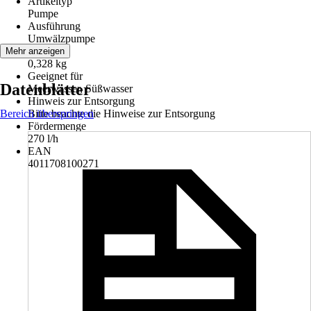
Artikeltyp
Pumpe
Ausführung
Umwälzpumpe
Gewicht
Mehr anzeigen
0,328 kg
Geeignet für
Datenblätter
Meerwasser, Süßwasser
Hinweis zur Entsorgung
Bereich überspringen
Bitte beachte die Hinweise zur Entsorgung
Fördermenge
270 l/h
EAN
4011708100271