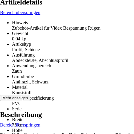
Artikeldetails
Bereich überspringen
Hinweis
Zubehör-Artikel für Videx Bespannung Rügen
Gewicht
0,04 kg
Artikeltyp
Profil, Schiene
Ausführung
Abdeckleiste, Abschlussprofil
Anwendungsbereich
Zaun
Grundfarbe
Anthrazit, Schwarz
Material
Kunststoff
Materialspezifizierung
Mehr anzeigen
PVC
Serie
Beschreibung
-
Breite
Bereich überspringen
75 cm
Höhe