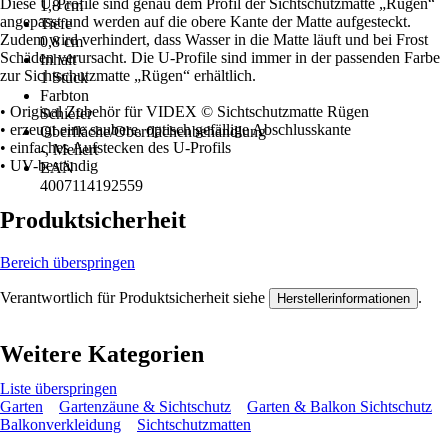
Diese U-Profile sind genau dem Profil der Sichtschutzmatte „Rügen“
1,8 cm
angepasst und werden auf die obere Kante der Matte aufgesteckt.
Tiefe
Zudem wird verhindert, dass Wasser in die Matte läuft und bei Frost
0,8 cm
Schäden verursacht. Die U-Profile sind immer in der passenden Farbe
Inhalt
zur Sichtschutzmatte „Rügen“ erhältlich.
1 Stück
Farbton
• Original Zubehör für VIDEX © Sichtschutzmatte Rügen
Schiefer
• erzeugt eine saubere, optisch gefällige Abschlusskante
Oberfläche/Oberflächenbehandlung
• einfaches Aufstecken des U-Profils
-, Meliert
• UV-beständig
EAN
4007114192559
Produktsicherheit
Bereich überspringen
Verantwortlich für Produktsicherheit siehe
.
Herstellerinformationen
Weitere Kategorien
Liste überspringen
Garten
Gartenzäune & Sichtschutz
Garten & Balkon Sichtschutz
Balkonverkleidung
Sichtschutzmatten