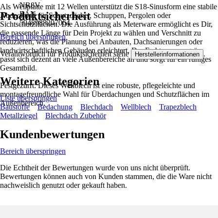
NR8V
Als Wellplatte mit 12 Wellen unterstützt die S18-Sinusform eine stabile
Produktsicherheit
EAN
Abdeckung für Schutzdächer, Schuppen, Pergolen oder
5948988207064
Sichtschutzflächen. Die Ausführung als Meterware ermöglicht es Dir,
die passende Länge für Dein Projekt zu wählen und Verschnitt zu
Bereich überspringen
reduzieren, was die Planung bei Anbauten, Dachsanierungen oder
landwirtschaftlichen Gebäuden erleichtert. Der Farbton moosgrün
Verantwortlich für Produktsicherheit siehe
.
Herstellerinformationen
passt sich dezent an viele Außenbereiche an und sorgt für ein ruhiges
Gesamtbild.
Weitere Kategorien
Festgezurrt: Dieses Wellblech ist eine robuste, pflegeleichte und
montagefreundliche Wahl für Überdachungen und Schutzflächen im
Liste überspringen
Außenbereich.
Baustoffe
Bedachung
Blechdach
Wellblech
Trapezblech
Metallziegel
Blechdach Zubehör
Kundenbewertungen
Bereich überspringen
Die Echtheit der Bewertungen wurde von uns nicht überprüft.
Bewertungen können auch von Kunden stammen, die die Ware nicht
nachweislich genutzt oder gekauft haben.