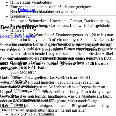
Hinweis zur Verarbeitung
Zum schneiden bitte ausschließlich eine geeignete
Dokument
Blechschere/Blechknabber verwenden.
Geeignet für
Schuppen, Schutzdach, Unterstand, Carport, Dachsanierung,
Terrassenüberdachung, Gartenhaus, Landwirtschaftsgebäude
Beschreibung
Hinweis
Geben Sie Ihr Wunschmaß Zentimetergenau ab 1,20 m bis max.
Bereich überspringen
4,00 m im Mengenfeld (cm) ein und legen Sie den Artikel in der
gewünschten Länge in den Warenkorb. Im Warenkorb können
Suchst Du eine stabile Lösung, die Deine Überdachung zuverlässig
Sie die Anzahl der gewünschten Platten eingeben. Sie wünschen
vor Wetter schützt und sich dabei unkompliziert verarbeiten lässt?
weitere abweichende Längen bestellen, klicken Sie den Artikel
im Warenkorb an und wiederholen den ersten Schritt.,
Produktmerkmale des PRECIT Wellblech Sinus S18 76/18 RAL
Datenblatt „Anlieferung per LKW“ beachten
6005 Moosgrün 883 mm x 0,4 mm (Meterware ab 120 bis max.
Entspricht RAL-Farbton
400 cm)
6005 Moosgrün
Profil
Darum solltest Du zugreifen: Das Wellblech aus Stahl ist
S18 76/18 mm
witterungsbeständig und hagelfest, dadurch eignet es sich für
Länge (von-bis)
dauerhafte Anwendungen im Außenbereich wie Regenschutz an
1 200 mm - 4 000 mm
Carport, Unterstand oder Terrassenüberdachung. Durch das geringe
Beschichtung
Gewicht lässt es sich leichter handhaben, was die Montage am Dach
Standardpolyester 25 Âµm
oder an der Wand vereinfacht. Die glatte, widerstandsfähige
Farbton
Oberfläche ist leicht zu reinigen, sodass der Pflegeaufwand niedrig
Moosgrün
bleibt und die Instandhaltungskosten gering ausfallen.
Mehr anzeigen
AKN (Artikelkurznummer)