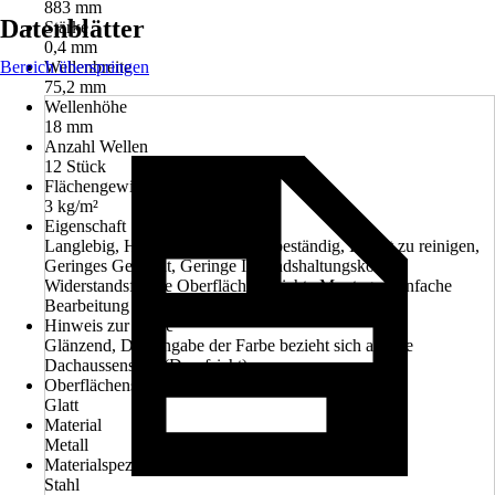
883 mm
Datenblätter
Stärke
0,4 mm
Bereich überspringen
Wellenbreite
75,2 mm
Wellenhöhe
18 mm
Anzahl Wellen
12 Stück
Flächengewicht
3 kg/m²
Eigenschaft
Langlebig, Hagelfest, Witterungsbeständig, Leicht zu reinigen,
Geringes Gewicht, Geringe Instandshaltungskosten,
Widerstandsfähige Oberfläche, Leichte Montage, Einfache
Bearbeitung
Hinweis zur Farbe
Glänzend, Die Angabe der Farbe bezieht sich auf die
Dachaussenseite (Draufsicht)
Oberflächenstruktur
Glatt
Material
Metall
Materialspezifizierung
Stahl