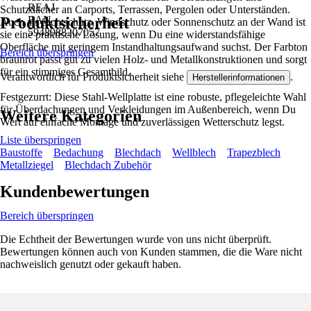
REAJ
Schutzdächer an Carports, Terrassen, Pergolen oder Unterständen.
Produktsicherheit
EAN
Auch als Sichtschutz, Windschutz oder Sonnenschutz an der Wand ist
5948988207057
sie eine praktische Lösung, wenn Du eine widerstandsfähige
Oberfläche mit geringem Instandhaltungsaufwand suchst. Der Farbton
Bereich überspringen
braunrot passt gut zu vielen Holz- und Metallkonstruktionen und sorgt
für ein stimmiges Gesamtbild.
Verantwortlich für Produktsicherheit siehe
.
Herstellerinformationen
Festgezurrt: Diese Stahl-Wellplatte ist eine robuste, pflegeleichte Wahl
für Überdachungen und Verkleidungen im Außenbereich, wenn Du
Weitere Kategorien
Wert auf einfache Montage und zuverlässigen Wetterschutz legst.
Liste überspringen
Baustoffe
Bedachung
Blechdach
Wellblech
Trapezblech
Metallziegel
Blechdach Zubehör
Kundenbewertungen
Bereich überspringen
Die Echtheit der Bewertungen wurde von uns nicht überprüft.
Bewertungen können auch von Kunden stammen, die die Ware nicht
nachweislich genutzt oder gekauft haben.