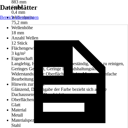
883 mm
Datenblätter
Stärke
0,4 mm
Bereich überspringen
Wellenbreite
75,2 mm
Wellenhöhe
18 mm
Anzahl Wellen
12 Stück
Flächengewicht
3 kg/m²
Eigenschaft
Langlebig, Hagelfest, Witterungsbeständig, Leicht zu reinigen,
Geringes Gewicht, Geringe Instandshaltungskosten,
Widerstandsfähige Oberfläche, Leichte Montage, Einfache
Bearbeitung
Hinweis zur Farbe
Glänzend, Die Angabe der Farbe bezieht sich auf die
Dachaussenseite (Draufsicht)
Oberflächenstruktur
Glatt
Material
Metall
Materialspezifizierung
Stahl