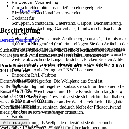
Hinweis zur Verarbeitung
Zum schneiden bitte ausschließlich eine geeignete
Dokument
Blechschere/Blechknabber verwenden.
Geeignet für
Schuppen, Schutzdach, Unterstand, Carport, Dachsanierung,
Terrassenüberdachung, Gartenhaus, Landwirtschaftsgebäude
Beschreibung
Hinweis
Geben Sie Ihr Wunschmaß Zentimetergenau ab 1,20 m bis max.
Bereich überspringen
4,00 m im Mengenfeld (cm) ein und legen Sie den Artikel in der
gewünschten Länge in den Warenkorb. Im Warenkorb können
Suchst Du eine stabile Lösung, die Deine Überdachung zuverlässig
Sie die Anzahl der gewünschten Platten eingeben. Sie wünschen
vor Regen und Wind schützt und dabei schnell montiert ist?
weitere abweichende Längen bestellen, klicken Sie den Artikel
im Warenkorb an und wiederholen den ersten Schritt.,
Produktmerkmale des PRECIT Wellblech Sinus S18 76/18 RAL
Datenblatt „Anlieferung per LKW“ beachten
3011 Braunrot
Entspricht RAL-Farbton
3011 Braunrot
Darum solltest Du zugreifen: Die Wellplatte aus Stahl ist
Profil
witterungsbeständig und hagelfest, sodass sie sich für den dauerhaften
S18 76/18 mm
Einsatz im Außenbereich eignet und Deine Konstruktion langfristig
Länge (von-bis)
schützt. Durch das geringe Gewicht lässt sie sich leichter handhaben,
1 200 mm - 4 000 mm
was die Montage am Dach oder an der Wand vereinfacht. Die glatte
Beschichtung
Oberfläche ist leicht zu reinigen, dadurch bleibt der Pflegeaufwand
Standardpolyester 25 Âµm
niedrig und die Fläche wirkt länger ordentlich.
Farbton
Braunrot
Mit ihrer Ausführung als Wellplatte unterstützt sie den schnellen
Mehr anzeigen
AKN (Artikelkurznummer)
Wasserablauf und eignet sich damit für Überdachungen und