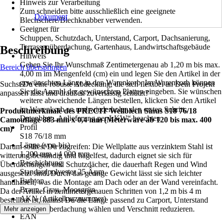
Hinweis zur Verarbeitung
Zum schneiden bitte ausschließlich eine geeignete
Dokument
Blechschere/Blechknabber verwenden.
Geeignet für
Schuppen, Schutzdach, Unterstand, Carport, Dachsanierung,
Terrassenüberdachung, Gartenhaus, Landwirtschaftsgebäude
Beschreibung
Hinweis
Geben Sie Ihr Wunschmaß Zentimetergenau ab 1,20 m bis max.
Bereich überspringen
4,00 m im Mengenfeld (cm) ein und legen Sie den Artikel in der
gewünschten Länge in den Warenkorb. Im Warenkorb können
Suchst Du eine robuste Abdeckung, die sich flexibel an Dein Projekt
Sie die Anzahl der gewünschten Platten eingeben. Sie wünschen
anpassen lässt und draußen zuverlässig schützt?
weitere abweichende Längen bestellen, klicken Sie den Artikel
im Warenkorb an und wiederholen den ersten Schritt.,
Produktmerkmale des PRECIT Wellblech Sinus S18 76/18
Datenblatt „Anlieferung per LKW“ beachten
Camouflage 883 mm x 0,4 mm (Meterware ab 120 bis max. 400
Profil
cm)
S18 76/18 mm
Länge (von-bis)
Darum solltest Du zugreifen: Die Wellplatte aus verzinktem Stahl ist
1 200 mm - 4 000 mm
witterungsbeständig und hagelfest, dadurch eignet sie sich für
Beschichtung
Überdachungen und Schutzdächer, die dauerhaft Regen und Wind
Standardpolyester 25 Âµm
ausgesetzt sind. Durch das geringe Gewicht lässt sie sich leichter
Farbton
handhaben, was die Montage am Dach oder an der Wand vereinfacht.
Braun, Grau, Moosgrün
Da der Artikel in zentimetergenauen Schritten von 1,2 m bis 4 m
AKN (Artikelkurznummer)
bestellbar ist, kannst Du die Länge passend zu Carport, Unterstand
NXCV
oder Terrassenüberdachung wählen und Verschnitt reduzieren.
Mehr anzeigen
EAN