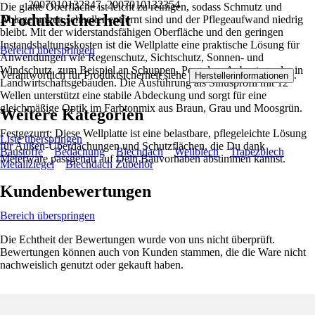
2007010132347, 2007010132354
Die glatte Oberfläche ist leicht zu reinigen, sodass Schmutz und
Produktsicherheit
Ablagerungen schneller entfernt sind und der Pflegeaufwand niedrig
bleibt. Mit der widerstandsfähigen Oberfläche und den geringen
Instandshaltungskosten ist die Wellplatte eine praktische Lösung für
Bereich überspringen
Anwendungen wie Regenschutz, Sichtschutz, Sonnen- und
Windschutz, zum Beispiel an Schuppen, Pergolen, Anbauten oder in
Verantwortlich für Produktsicherheit siehe
.
Herstellerinformationen
Landwirtschaftsgebäuden. Die Ausführung als Sinusprofil mit 12
Wellen unterstützt eine stabile Abdeckung und sorgt für eine
gleichmäßige Optik im Farbtonmix aus Braun, Grau und Moosgrün.
Weitere Kategorien
Festgezurrt: Diese Wellplatte ist eine belastbare, pflegeleichte Lösung
Liste überspringen
für Außen-Überdachungen und Schutzflächen, die Du dank
Baustoffe
Bedachung
Blechdach
Wellblech
Trapezblech
Meterware passgenau auf Dein Bauvorhaben abstimmen kannst.
Metallziegel
Blechdach Zubehör
Kundenbewertungen
Bereich überspringen
Die Echtheit der Bewertungen wurde von uns nicht überprüft.
Bewertungen können auch von Kunden stammen, die die Ware nicht
nachweislich genutzt oder gekauft haben.