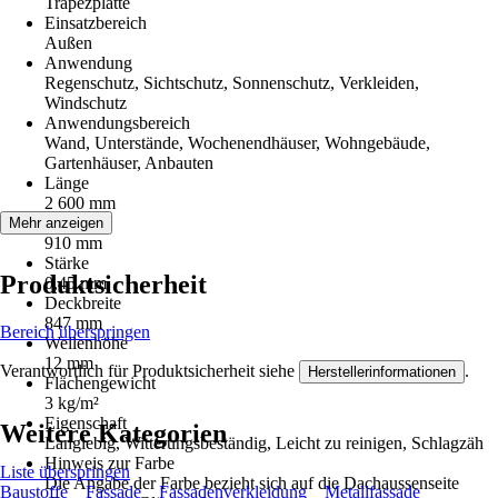
Trapezplatte
Einsatzbereich
Außen
Anwendung
Regenschutz, Sichtschutz, Sonnenschutz, Verkleiden,
Windschutz
Anwendungsbereich
Wand, Unterstände, Wochenendhäuser, Wohngebäude,
Gartenhäuser, Anbauten
Länge
2 600 mm
Breite
Mehr anzeigen
910 mm
Stärke
Produktsicherheit
0,45 mm
Deckbreite
847 mm
Bereich überspringen
Wellenhöhe
12 mm
Verantwortlich für Produktsicherheit siehe
.
Herstellerinformationen
Flächengewicht
3 kg/m²
Eigenschaft
Weitere Kategorien
Langlebig, Witterungsbeständig, Leicht zu reinigen, Schlagzäh
Hinweis zur Farbe
Liste überspringen
Die Angabe der Farbe bezieht sich auf die Dachaussenseite
Baustoffe
Fassade
Fassadenverkleidung
Metallfassade