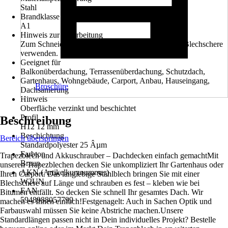
Stahl
Brandklasse
A1
Hinweis zur Verarbeitung
Zum Schneiden bitte ausschließlich eine geeignete Blechschere
verwenden.
Geeignet für
Balkonüberdachung, Terrassenüberdachung, Schutzdach,
Gartenhaus, Wohngebäude, Carport, Anbau, Hauseingang,
Broschüre
Dachsanierung
Hinweis
Oberfläche verzinkt und beschichtet
Profil
Beschreibung
H12 12 mm
Beschichtung
Bereich überspringen
Standardpolyester 25 Âµm
Farbton
Trapezblech und Akkuschrauber – Dachdecken einfach gemachtMit
Braun
unseren Trapezblechen decken Sie unkompliziert Ihr Gartenhaus oder
AKN (Artikelkurznummer)
Ihren Carport. Das langlebige Stahlblech bringen Sie mit einer
W2UN
Blechschere auf Länge und schrauben es fest – kleben wie bei
EAN
Bitumen entfällt. So decken Sie schnell Ihr gesamtes Dach. Wir
5948988057799
machen es Ihnen einfach!Festgenagelt: Auch in Sachen Optik und
Farbauswahl müssen Sie keine Abstriche machen.Unsere
Standardlängen passen nicht in Dein individuelles Projekt? Bestelle