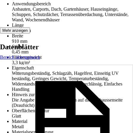
Anwendungsbereich
Anbauten, Carports, Dach, Gartenhäuser, Hauseingänge,
Schuppen, Schutzdächer, Terrassenüberdachung, Unterstände,
Wand, Wochenendhäuser
Länge
2 000 mm
Mehr anzeigen
Breite
910 mm
Datenblätter
Stärke
0,45 mm
Bereich überspringen
Flächengewicht
3,3 kg/m²
Eigenschaft
Witterungsbeständig, Schlagzäh, Hagelfest, Einseitig UV
beständig, Geringes Gewicht, Temperaturbeständig,
Widerstandsfähige Oberfläche, Lichtdurchlässig, Einfaches
Handling
Hinweis zur Farbe
Die Angabe der Farbe bezieht sich auf die Dachaussenseite
(Draufsicht)
Oberflächenstruktur
Glatt
Material
Metall
Materialspezifizierung