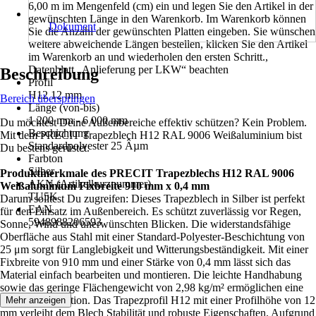
6,00 m im Mengenfeld (cm) ein und legen Sie den Artikel in der
gewünschten Länge in den Warenkorb. Im Warenkorb können
Dokument
Sie die Anzahl der gewünschten Platten eingeben. Sie wünschen
weitere abweichende Längen bestellen, klicken Sie den Artikel
im Warenkorb an und wiederholen den ersten Schritt.,
Datenblatt „Anlieferung per LKW“ beachten
Beschreibung
Profil
H12 12 mm
Bereich überspringen
Länge (von-bis)
1 200 mm - 6 000 mm
Du möchtest Deine Außenbereiche effektiv schützen? Kein Problem.
Beschichtung
Mit dem PRECIT Trapezblech H12 RAL 9006 Weißaluminium bist
Standardpolyester 25 Âµm
Du bestens gerüstet.
Farbton
Silber
Produktmerkmale des PRECIT Trapezblechs H12 RAL 9006
AKN (Artikelkurznummer)
Weißaluminium Fixbreite 910 mm x 0,4 mm
TU5K
Darum solltest Du zugreifen: Dieses Trapezblech in Silber ist perfekt
EAN
für den Einsatz im Außenbereich. Es schützt zuverlässig vor Regen,
5948988206593
Sonne, Wind und unerwünschten Blicken. Die widerstandsfähige
Oberfläche aus Stahl mit einer Standard-Polyester-Beschichtung von
25 μm sorgt für Langlebigkeit und Witterungsbeständigkeit. Mit einer
Fixbreite von 910 mm und einer Stärke von 0,4 mm lässt sich das
Material einfach bearbeiten und montieren. Die leichte Handhabung
sowie das geringe Flächengewicht von 2,98 kg/m² ermöglichen eine
schnelle Installation. Das Trapezprofil H12 mit einer Profilhöhe von 12
Mehr anzeigen
mm verleiht dem Blech Stabilität und robuste Eigenschaften. Aufgrund