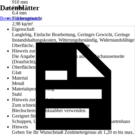
910 mm
Datenblätter
Stärke
0,4 mm
Bereich überspringen
Flächengewicht
2,98 kg/m²
Eigenschaft
Langlebig, Einfache Bearbeitung, Geringes Gewicht, Geringe
Instandshaltungskosten, Witterungsbeständig, Widerstandsfähige
Oberfläche, Schlagzäh, Leichte Montage
Hinweis zur Farbe
Die Angabe der Farbe bezieht sich auf die Dachaussenseite
(Draufsicht), Glänzend
Oberflächenstruktur
Glatt
Material
Metall
Materialspezifizierung
Stahl
Hinweis zur Verarbeitung
Zum schneiden bitte ausschließlich eine geeignete
Blechschere/Blechknabber verwenden.
Geeignet für
Schuppen, Unterstand, Pergola, Carport, Veranda, Gartenhaus
Hinweis
Geben Sie Ihr Wunschmaß Zentimetergenau ab 1,20 m bis max.