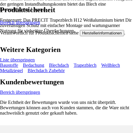
der geringen Instandhaltungskosten bietet das Blech eine
Produktsicherheit
kosteneffiziente Lösung.
Festgezurrt: Das PRECIT Trapezblech H12 Weißaluminium bietet Dir
Bereich überspringen
zuverlässigen Schutz mit einfacher Montage und wartungsarmer
Nutzung für vielseitige Überdachungen.
Verantwortlich für Produktsicherheit siehe
.
Herstellerinformationen
Weitere Kategorien
Liste überspringen
Baustoffe
Bedachung
Blechdach
Trapezblech
Wellblech
Metallziegel
Blechdach Zubehör
Kundenbewertungen
Bereich überspringen
Die Echtheit der Bewertungen wurde von uns nicht überprüft.
Bewertungen können auch von Kunden stammen, die die Ware nicht
nachweislich genutzt oder gekauft haben.