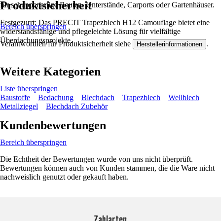
Produktsicherheit
für schuppenartige Bauten, Unterstände, Carports oder Gartenhäuser.
Festgezurrt: Das PRECIT Trapezblech H12 Camouflage bietet eine
Bereich überspringen
widerstandsfähige und pflegeleichte Lösung für vielfältige
Überdachungsprojekte.
Verantwortlich für Produktsicherheit siehe
.
Herstellerinformationen
Weitere Kategorien
Liste überspringen
Baustoffe
Bedachung
Blechdach
Trapezblech
Wellblech
Metallziegel
Blechdach Zubehör
Kundenbewertungen
Bereich überspringen
Die Echtheit der Bewertungen wurde von uns nicht überprüft.
Bewertungen können auch von Kunden stammen, die die Ware nicht
nachweislich genutzt oder gekauft haben.
Zahlarten