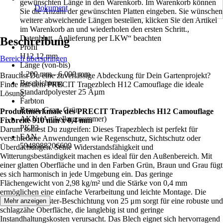
gewünschten Länge in den Warenkorb. Im Warenkorb können
Dokument
Sie die Anzahl der gewünschten Platten eingeben. Sie wünschen
weitere abweichende Längen bestellen, klicken Sie den Artikel
im Warenkorb an und wiederholen den ersten Schritt.,
Datenblatt „Anlieferung per LKW“ beachten
Beschreibung
Profil
H12 12 mm
Bereich überspringen
Länge (von-bis)
1 200 mm - 6 000 mm
Brauchst Du eine zuverlässige Abdeckung für Dein Gartenprojekt?
Beschichtung
Finde mit dem PRECIT Trapezblech H12 Camouflage die ideale
Standardpolyester 25 Âµm
Lösung.
Farbton
Braun, Grau, Grün
Produktmerkmale des PRECIT Trapezblechs H12 Camouflage
AKN (Artikelkurznummer)
Fixbreite 910 mm x 0,4 mm
PKP3
Darum solltest Du zugreifen: Dieses Trapezblech ist perfekt für
EAN
verschiedene Anwendungen wie Regenschutz, Sichtschutz oder
5948988206609
Überdachungen. Seine Widerstandsfähigkeit und
Witterungsbeständigkeit machen es ideal für den Außenbereich. Mit
einer glatten Oberfläche und in den Farben Grün, Braun und Grau fügt
es sich harmonisch in jede Umgebung ein. Das geringe
Flächengewicht von 2,98 kg/m² und die Stärke von 0,4 mm
ermöglichen eine einfache Verarbeitung und leichte Montage. Die
Standard-Polyester-Beschichtung von 25 μm sorgt für eine robuste und
Mehr anzeigen
schlagzähe Oberfläche, die langlebig ist und geringe
Instandhaltungskosten verursacht. Das Blech eignet sich hervorragend