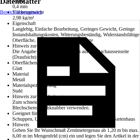
Datenblätter
Stärke
0,4 mm
Bereich überspringen
Flächengewicht
2,98 kg/m²
Eigenschaft
Langlebig, Einfache Bearbeitung, Geringes Gewicht, Geringe
Instandshaltungskosten, Witterungsbeständig, Widerstandsfähige
Oberfläche, Schlagzäh, Leichte Montage
Hinweis zur Farbe
Die Angabe der Farbe bezieht sich auf die Dachaussenseite
(Draufsicht)
Oberflächenstruktur
Glatt
Material
Metall
Materialspezifizierung
Stahl
Hinweis zur Verarbeitung
Zum schneiden bitte ausschließlich eine geeignete
Blechschere/Blechknabber verwenden.
Geeignet für
Schuppen, Unterstand, Pergola, Carport, Veranda, Gartenhaus
Hinweis
Geben Sie Ihr Wunschmaß Zentimetergenau ab 1,20 m bis max.
6,00 m im Mengenfeld (cm) ein und legen Sie den Artikel in der