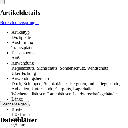
Artikeldetails
Bereich überspringen
Artikeltyp
Dachplatte
Ausführung
Trapezplatte
Einsatzbereich
Außen
Anwendung
Regenschutz, Sichtschutz, Sonnenschutz, Windschutz,
Überdachung
Anwendungsbereich
Dach, Schuppen, Schutzdächer, Pergolen, Industriegebäude,
Anbauten, Unterstände, Carports, Lagerhallen,
Wochenendhäuser, Gartenhäuser, Landwirtschaftsgebäude
Länge
1 000 mm
Mehr anzeigen
Breite
1 071 mm
Datenblätter
Stärke
0,5 mm