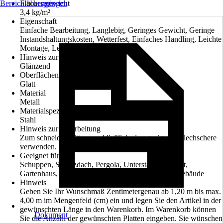
Bereich überspringen
Flächengewicht
3,4 kg/m²
Eigenschaft
Einfache Bearbeitung, Langlebig, Geringes Gewicht, Geringe
Instandshaltungskosten, Wetterfest, Einfaches Handling, Leichte
Montage, Leicht zu reinigen
Hinweis zur Farbe
Glänzend
Oberflächenstruktur
Glatt
Material
Metall
Materialspezifizierung
Stahl
Hinweis zur Verarbeitung
Zum schneiden bitte ausschließlich eine geeignete Blechschere
verwenden.
Geeignet für
Schuppen, Schutzdach, Pergola, Unterstand, Carport,
Gartenhaus, Balkonüberdachung, Landwirtschaftsgebäude
Hinweis
Geben Sie Ihr Wunschmaß Zentimetergenau ab 1,20 m bis max.
4,00 m im Mengenfeld (cm) ein und legen Sie den Artikel in der
gewünschten Länge in den Warenkorb. Im Warenkorb können
Dokument
Sie die Anzahl der gewünschten Platten eingeben. Sie wünschen