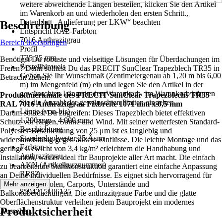
weitere abweichende Längen bestellen, klicken Sie den Artikel
im Warenkorb an und wiederholen den ersten Schritt.,
Datenblatt „Anlieferung per LKW“ beachten
Beschreibung
Entspricht RAL-Farbton
7016 Anthrazitgrau
Bereich überspringen
Profil
T35 35 mm
Benötigst Du robuste und vielseitige Lösungen für Überdachungen im
Bestellhinweis
Freien? Dann solltest Du das PRECIT SunClear Trapezblech TR35 in
Geben Sie Ihr Wunschmaß (Zentimetergenau ab 1,20 m bis 6,00
Betracht ziehen.
m) im Mengenfeld (m) ein und legen Sie den Artikel in der
gewünschten Länge in den Warenkorb. Im Warenkorb können
Produktmerkmale des PRECIT SunClear Trapezblechs TR35
Sie die Anzahl der gewünschten Platten eingeben.
RAL 7016 Anthrazitgrau Fixbreite 1071 mm x 0,5 mm
Länge (von-bis)
Darum solltest Du zugreifen: Dieses Trapezblech bietet effektiven
1 200 mm - 4 000 mm
Schutz vor Regen, Sonne und Wind. Mit seiner wetterfesten Standard-
Beschichtung
Polyester-Beschichtung von 25 μm ist es langlebig und
Standardpolyester 25 Âµm
widerstandsfähig gegen äußere Einflüsse. Die leichte Montage und das
Farbton
geringe Gewicht von 3,4 kg/m² erleichtern die Handhabung und
Anthrazitgrau
Installation, was es ideal für Bauprojekte aller Art macht. Die einfach
AKN (Artikelkurznummer)
zu bearbeitende Stahlkonstruktion garantiert eine einfache Anpassung
RR8Z
an Deine individuellen Bedürfnisse. Es eignet sich hervorragend für
EAN
Schuppen, Pergolen, Carports, Unterstände und
Mehr anzeigen
8594215106135
Balkonüberdachungen. Die anthrazitgraue Farbe und die glatte
Oberflächenstruktur verleihen jedem Bauprojekt ein modernes
Produktsicherheit
Aussehen.