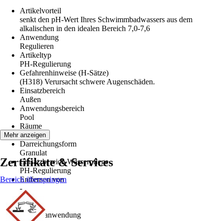
Artikelvorteil
senkt den pH-Wert Ihres Schwimmbadwassers aus dem
alkalischen in den idealen Bereich 7,0-7,6
Anwendung
Regulieren
Artikeltyp
PH-Regulierung
Gefahrenhinweise (H-Sätze)
(H318) Verursacht schwere Augenschäden.
Einsatzbereich
Außen
Anwendungsbereich
Pool
Räume
Garten
Mehr anzeigen
Darreichungsform
Granulat
Zertifikate & Services
Einsatzbereich Wasserpflege
PH-Regulierung
Bereich überspringen
Entfernen von
-
Inhalt
1,5 kg
Produktanwendung