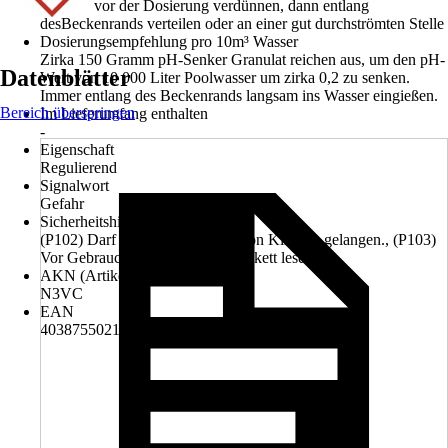
Produkt vor der Dosierung verdünnen, dann entlang
desBeckenrands verteilen oder an einer gut durchströmten Stelle
Dosierungsempfehlung pro 10m³ Wasser
Zirka 150 Gramm pH-Senker Granulat reichen aus, um den pH-
Datenblätter
Wert von 10 000 Liter Poolwasser um zirka 0,2 zu senken.
Immer entlang des Beckenrands langsam ins Wasser eingießen.
Bereich überspringen
Im Lieferumfang enthalten
-
Eigenschaft
Regulierend
Signalwort
Gefahr
Sicherheitshinweise (P-Sätze)
(P102) Darf nicht in die Hände von Kindern gelangen., (P103)
Vor Gebrauch Kennzeichnungsetikett lesen.
AKN (Artikelkurznummer)
N3VC
EAN
4038755021717