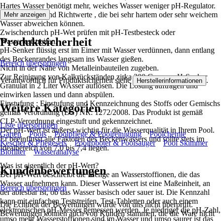
Hartes Wasser benötigt mehr, weiches Wasser weniger pH-Regulator.
Die Angaben sind Richtwerte , die bei sehr hartem oder sehr weichem
Mehr anzeigen
Wasser abweichen können.
Zwischendurch pH-Wet prüfen mit pH-Testbesteck oder
Produktsicherheit
Wasserteststreifen.
pH-Senker flüssig erst im Eimer mit Wasser verdünnen, dann entlang
des Beckenrandes langsam ins Wasser gießen.
Bereich überspringen
Nicht in der Nähe von Metalleinbauteilen zugeben.
Zur Reinigung von Kalkrückständen zirka 200 Gramm pH-Senker
Verantwortlich für Produktsicherheit siehe
.
Herstellerinformationen
Granulat in 2 Liter WAsser auflösen. Die Lösung auftragen und
einwirken lassen und dann abspülen.
Einstufung : Einstufung und Kennzeichnung des Stoffs oder Gemischs
Weitere Kategorien
gemäß Verordnung (EG) NR. 1272/2008. Das Produkt ist gemäß
CLP-Verordnung eingestuft und gekennzeichnet.
Liste überspringen
Der pH-Wert ist äußerst wichtig für die Wasserqualität in Ihrem Pool.
Garten
Pools
Poolpflege & Poolreinigung
Poolchemie
Er beeinflusst alle Faktoren des Beckenwassers und sollte stets im
Kescher & Pflegesets
Poolroboter & Poolsauger
Pool Skimmer
Idealbereich von 7,0 bis 7,4 liegen.
Biofilter
Wasseranalyse
Was ist eigentlich der pH-Wert?
Kundenbewertungen
Der pH-Wert beschreibt die Menge an Wasserstoffionen, die das
Wasser aufnehmen kann. Dieser Wasserwert ist eine Maßeinheit, an
Bereich überspringen
der ablesbar ist, ob das Wasser basisch oder sauer ist. Die Kennzahl
kann mit einfachen Teststreifen, Test-Tabletten oder auch einem
Die Echtheit der Bewertungen wurde von uns nicht überprüft.
elektronischen pH-Messer gemessen werden. Je niedriger die pH-Zahl,
Bewertungen können auch von Kunden stammen, die die Ware nicht
umso mehr Wasserstoffionen sind im Wasser und umso saurer ist das