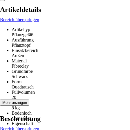
Artikeldetails
Bereich überspringen
Artikeltyp
Pflanzgefäß
Ausführung
Pflanztopf
Einsatzbereich
Außen
Material
Fibreclay
Grundfarbe
Schwarz
Form
Quadratisch
Füllvolumen
20 l
Gewicht
Mehr anzeigen
8 kg
Bodenloch
Beschreibung
Vorhanden
Eigenschaft
Bereich überspringen
-