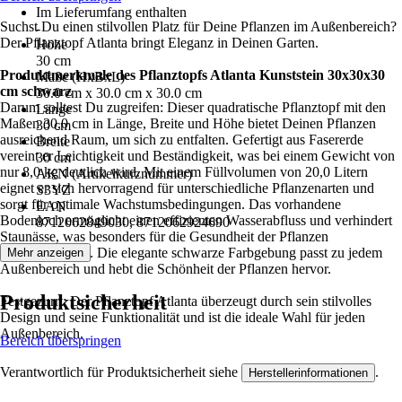
Im Lieferumfang enthalten
Suchst Du einen stilvollen Platz für Deine Pflanzen im Außenbereich?
-
Der Pflanztopf Atlanta bringt Eleganz in Deinen Garten.
Höhe
30 cm
Produktmerkmale des Pflanztopfs Atlanta Kunststein 30x30x30
Maße (HxBxL)
cm schwarz
30.0 cm x 30.0 cm x 30.0 cm
Darum solltest Du zugreifen: Dieser quadratische Pflanztopf mit den
Länge
Maßen 30,0 cm in Länge, Breite und Höhe bietet Deinen Pflanzen
30 cm
ausreichend Raum, um sich zu entfalten. Gefertigt aus Fasererde
Breite
vereint er Leichtigkeit und Beständigkeit, was bei einem Gewicht von
30 cm
nur 8,0 kg deutlich wird. Mit einem Füllvolumen von 20,0 Litern
AKN (Artikelkurznummer)
eignet er sich hervorragend für unterschiedliche Pflanzenarten und
S3YZ
sorgt für optimale Wachstumsbedingungen. Das vorhandene
EAN
Bodenloch ermöglicht einen effizienten Wasserabfluss und verhindert
8712062849030, 8712062924690
Staunässe, was besonders für die Gesundheit der Pflanzen
entscheidend ist. Die elegante schwarze Farbgebung passt zu jedem
Mehr anzeigen
Außenbereich und hebt die Schönheit der Pflanzen hervor.
Produktsicherheit
Festgezurrt: Der Pflanztopf Atlanta überzeugt durch sein stilvolles
Design und seine Funktionalität und ist die ideale Wahl für jeden
Außenbereich.
Bereich überspringen
Verantwortlich für Produktsicherheit siehe
.
Herstellerinformationen