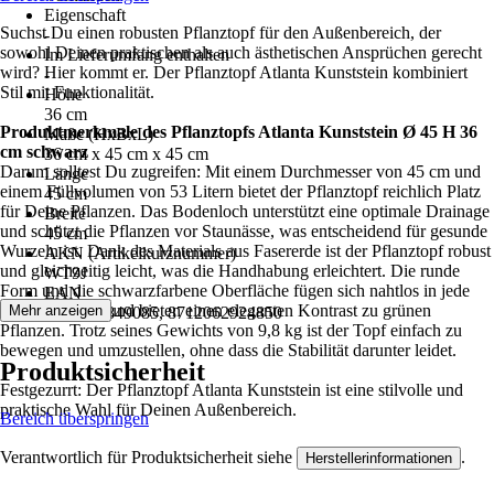
Eigenschaft
Suchst Du einen robusten Pflanztopf für den Außenbereich, der
-
sowohl Deinen praktischen als auch ästhetischen Ansprüchen gerecht
Im Lieferumfang enthalten
wird? Hier kommt er. Der Pflanztopf Atlanta Kunststein kombiniert
-
Stil mit Funktionalität.
Höhe
36 cm
Produktmerkmale des Pflanztopfs Atlanta Kunststein Ø 45 H 36
Maße (HxBxL)
cm schwarz
36 cm x 45 cm x 45 cm
Darum solltest Du zugreifen: Mit einem Durchmesser von 45 cm und
Länge
einem Füllvolumen von 53 Litern bietet der Pflanztopf reichlich Platz
45 cm
für Deine Pflanzen. Das Bodenloch unterstützt eine optimale Drainage
Breite
und schützt die Pflanzen vor Staunässe, was entscheidend für gesunde
45 cm
Wurzeln ist. Dank des Materials aus Fasererde ist der Pflanztopf robust
AKN (Artikelkurznummer)
und gleichzeitig leicht, was die Handhabung erleichtert. Die runde
WT9J
Form und die schwarzfarbene Oberfläche fügen sich nahtlos in jede
EAN
Umgebung ein und bieten einen eleganten Kontrast zu grünen
Mehr anzeigen
8712062849085, 8712062924850
Pflanzen. Trotz seines Gewichts von 9,8 kg ist der Topf einfach zu
bewegen und umzustellen, ohne dass die Stabilität darunter leidet.
Produktsicherheit
Festgezurrt: Der Pflanztopf Atlanta Kunststein ist eine stilvolle und
praktische Wahl für Deinen Außenbereich.
Bereich überspringen
Verantwortlich für Produktsicherheit siehe
.
Herstellerinformationen