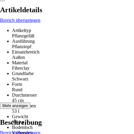
Artikeldetails
Bereich überspringen
Artikeltyp
Pflanzgefäß
Ausführung
Pflanztopf
Einsatzbereich
Außen
Material
Fibreclay
Grundfarbe
Schwarz
Form
Rund
Durchmesser
45 cm
Füllvolumen
Mehr anzeigen
53 l
Gewicht
Beschreibung
9,8 kg
Bodenloch
Bereich überspringen
Vorhanden