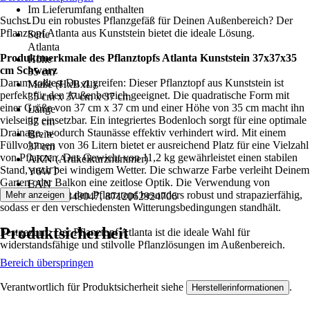
Im Lieferumfang enthalten
Suchst Du ein robustes Pflanzgefäß für Deinen Außenbereich? Der
-
Pflanztopf Atlanta aus Kunststein bietet die ideale Lösung.
Serie
Atlanta
Produktmerkmale des Pflanztopfs Atlanta Kunststein 37x37x35
Höhe
cm Schwarz
35 cm
Darum solltest Du zugreifen: Dieser Pflanztopf aus Kunststein ist
Maße (HxBxL)
perfekt für den Außenbereich geeignet. Die quadratische Form mit
35 cm x 37 cm x 37 cm
einer Größe von 37 cm x 37 cm und einer Höhe von 35 cm macht ihn
Länge
vielseitig einsetzbar. Ein integriertes Bodenloch sorgt für eine optimale
37 cm
Drainage, wodurch Staunässe effektiv verhindert wird. Mit einem
Breite
Füllvolumen von 36 Litern bietet er ausreichend Platz für eine Vielzahl
37 cm
von Pflanzen. Das Gewicht von 11,2 kg gewährleistet einen stabilen
AKN (Artikelkurznummer)
Stand, auch bei windigem Wetter. Die schwarze Farbe verleiht Deinem
Y6WT
Garten oder Balkon eine zeitlose Optik. Die Verwendung von
EAN
Fasererde macht den Pflanztopf besonders robust und strapazierfähig,
Mehr anzeigen
8712062849047, 8712062924706
sodass er den verschiedensten Witterungsbedingungen standhält.
Produktsicherheit
Festgezurrt: Der Pflanztopf Atlanta ist die ideale Wahl für
widerstandsfähige und stilvolle Pflanzlösungen im Außenbereich.
Bereich überspringen
Verantwortlich für Produktsicherheit siehe
.
Herstellerinformationen