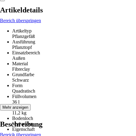
Artikeldetails
Bereich überspringen
Artikeltyp
Pflanzgefäß
Ausführung
Pflanztopf
Einsatzbereich
Außen
Material
Fibreclay
Grundfarbe
Schwarz
Form
Quadratisch
Füllvolumen
36 l
Gewicht
Mehr anzeigen
11,2 kg
Bodenloch
Beschreibung
Vorhanden
Eigenschaft
Bereich überspringen
-