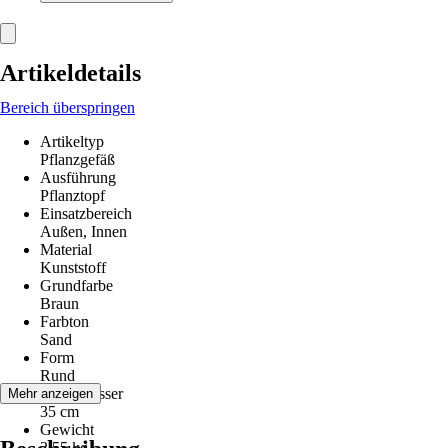
Artikeldetails
Bereich überspringen
Artikeltyp
Pflanzgefäß
Ausführung
Pflanztopf
Einsatzbereich
Außen, Innen
Material
Kunststoff
Grundfarbe
Braun
Farbton
Sand
Form
Rund
Durchmesser
Mehr anzeigen
35 cm
Gewicht
2,55 kg