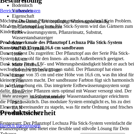
Beschreibung
Bodenloch
Bereich überspringen
Vorhanden
Eigenschaft
Möchtest Du Deine Pflanzenpflege mühelos gestalten? Kein Problem.
Frostbeständig, UV-beständig, Witterungsbeständig
Mit dem Pflanztopf Lechuza Pila Stick-System wird das Gärtnern zum
Im Lieferumfang enthalten
Kinderspiel.
Erdbewässerungsystem, Pflanzeinsatz, Substrat,
Wasserstandsanzeiger
Produktmerkmale des Pflanztopf Lechuza Pila Stick-System
Serie
Kunststoff Ø 35 cm H 16,6 cm sandbraun
Pila Stick-System
Darum solltest Du zugreifen: Der Pflanztopf aus der Serie Pila Stick-
Höhe
System ist sowohl für den Innen- als auch Außenbereich geeignet.
16,6 cm
Dank seiner Frost-, UV- und Witterungsbeständigkeit bleibt er auch bei
Maße (HxBxL)
wechselnden Wetterbedingungen stabil. Der Pflanztopf hat einen
16.6 cm x 35 cm x 35 cm
Durchmesser von 35 cm und eine Höhe von 16,6 cm, was ihn ideal für
Länge
kleinere Pflanzen macht. Der sandbraune Farbton fügt sich harmonisch
35 cm
in jede Umgebung ein. Das integrierte Erdbewässerungssystem sorgt
Breite
dafür, dass Deine Pflanzen stets optimal mit Wasser versorgt sind. Der
35 cm
Pflanzeinsatz, das Substrat und der Wasserstandsanzeiger erleichtern
Mehr anzeigen
AKN (Artikelkurznummer)
die Pflege zusätzlich. Das modulare System ermöglicht es, bis zu drei
PS35
Elemente übereinander zu stapeln, was für mehr Ordnung und frisches
EAN
Produktsicherheit
Grün sorgt.
4008789159472
Festgezurrt: Der Pflanztopf Lechuza Pila Stick-System vereinfacht die
Bereich überspringen
Pflanzenpflege und bietet eine flexible und stilvolle Lösung für Dein
Zuhause.