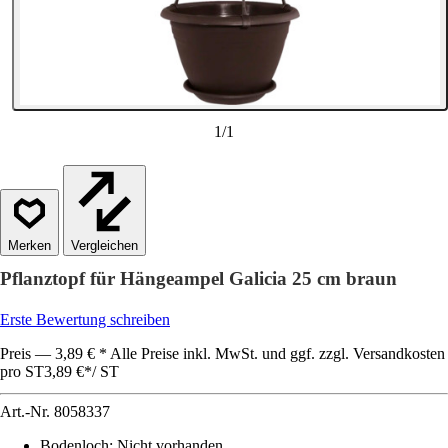
1
/
1
Vergleichen
Pflanztopf für Hängeampel Galicia 25 cm braun
Erste Bewertung schreiben
Preis — 3,89 € * Alle Preise inkl. MwSt. und ggf. zzgl. Versandkosten
pro ST
3,89 €
*
/
ST
Art.-Nr.
8058337
Bodenloch
:
Nicht vorhanden