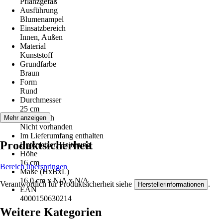
Pflanzgefäß
Ausführung
Blumenampel
Einsatzbereich
Innen, Außen
Material
Kunststoff
Grundfarbe
Braun
Form
Rund
Durchmesser
25 cm
Bodenloch
Mehr anzeigen
Nicht vorhanden
Im Lieferumfang enthalten
Produktsicherheit
Untersetzer, Halterung
Höhe
16 cm
Bereich überspringen
Maße (HxBxL)
16.0 cm x N/A x N/A
Verantwortlich für Produktsicherheit siehe
.
Herstellerinformationen
EAN
4000150630214
Weitere Kategorien