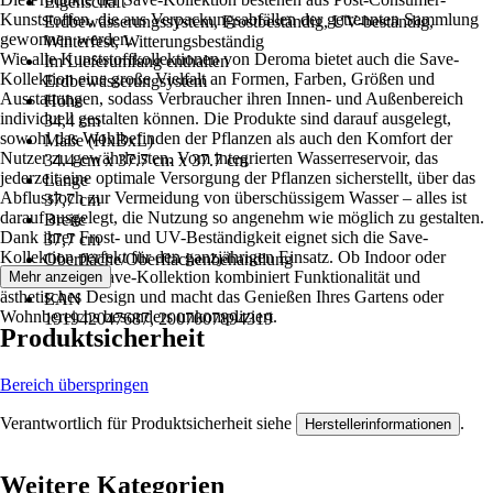
Eigenschaft
Kunststoffen, die aus Verpackungsabfällen der getrennten Sammlung
Erdbewässerungssystem, Frostbeständig, UV-beständig,
gewonnen werden.
Winterfest, Witterungsbeständig
Wie alle Kunststoffkollektionen von Deroma bietet auch die Save-
Im Lieferumfang enthalten
Kollektion eine große Vielfalt an Formen, Farben, Größen und
Erdbewässerungsystem
Ausstattungen, sodass Verbraucher ihren Innen- und Außenbereich
Höhe
individuell gestalten können. Die Produkte sind darauf ausgelegt,
34,4 cm
sowohl das Wohlbefinden der Pflanzen als auch den Komfort der
Maße (HxBxL)
Nutzer zu gewährleisten. Vom integrierten Wasserreservoir, das
34.4 cm x 37.7 cm x 37.7 cm
jederzeit eine optimale Versorgung der Pflanzen sicherstellt, über das
Länge
Abflussloch zur Vermeidung von überschüssigem Wasser – alles ist
37,7 cm
darauf ausgelegt, die Nutzung so angenehm wie möglich zu gestalten.
Breite
Dank ihrer Frost- und UV-Beständigkeit eignet sich die Save-
37,7 cm
Kollektion perfekt für den ganzjährigen Einsatz. Ob Indoor oder
Oberfläche/Oberflächenbehandlung
Outdoor: Die Save-Kollektion kombiniert Funktionalität und
Mehr anzeigen
Glatt
ästhetisches Design und macht das Genießen Ihres Gartens oder
EAN
Wohnbereichs besonders unkompliziert.
191942047687, 2007007894319
Produktsicherheit
Bereich überspringen
Verantwortlich für Produktsicherheit siehe
.
Herstellerinformationen
Weitere Kategorien