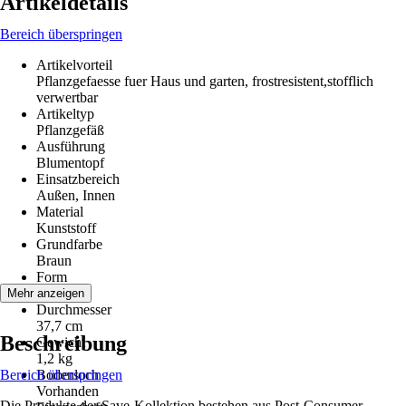
Artikeldetails
Bereich überspringen
Artikelvorteil
Pflanzgefaesse fuer Haus und garten, frostresistent,stofflich
verwertbar
Artikeltyp
Pflanzgefäß
Ausführung
Blumentopf
Einsatzbereich
Außen, Innen
Material
Kunststoff
Grundfarbe
Braun
Form
Rund
Mehr anzeigen
Durchmesser
37,7 cm
Beschreibung
Gewicht
1,2 kg
Bereich überspringen
Bodenloch
Vorhanden
Die Produkte der Save-Kollektion bestehen aus Post-Consumer-